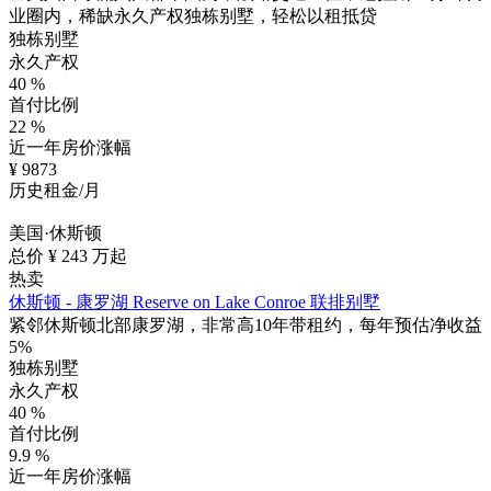
业圈内，稀缺永久产权独栋别墅，轻松以租抵贷
独栋别墅
永久产权
40
%
首付比例
22
%
近一年房价涨幅
¥
9873
历史租金/月
美国·休斯顿
总价 ¥
243
万起
热卖
休斯顿 - 康罗湖 Reserve on Lake Conroe 联排别墅
紧邻休斯顿北部康罗湖，非常高10年带租约，每年预估净收益
5%
独栋别墅
永久产权
40
%
首付比例
9.9
%
近一年房价涨幅