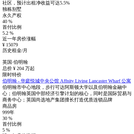
社区，预计出租净收益可达5.5%
独栋别墅
永久产权
40
%
首付比例
5.2
%
近一年房价涨幅
¥
15079
历史租金/月
英国·伯明翰
总价 ¥
204
万起
限时特价
伯明翰 - 华庭悦城中央公馆 Affnity Living Lancaster Wharf 公寓
伯明翰市中心地段，步行可达阿斯顿大学以及伯明翰金融中
心；伯明翰英国中部经济引擎计划的核心，同时是国际贸易与
商务中心；英国尚选地产集团擅长打造优质连锁品牌
商品房
999年
30
%
首付比例
5
%