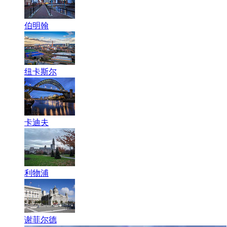
伯明翰
纽卡斯尔
卡迪夫
利物浦
谢菲尔德