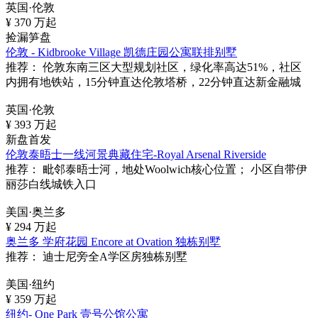
英国·伦敦
¥
370
万起
捡漏笋盘
伦敦 - Kidbrooke Village 凯德庄园公寓联排别墅
推荐：
伦敦东南三区大型规划社区，绿化率高达51%，社区
内拥有地铁站，15分钟直达伦敦塔桥，22分钟直达新金融城
英国·伦敦
¥
393
万起
新盘首发
伦敦泰晤士一线河景典藏住宅-Royal Arsenal Riverside
推荐：
毗邻泰晤士河，地处Woolwich核心位置； 小区自带伊
丽莎白线城铁入口
美国·奥兰多
¥
294
万起
奥兰多 学府花园 Encore at Ovation 独栋别墅
推荐：
迪士尼旁全A学区房独栋别墅
美国·纽约
¥
359
万起
纽约- One Park 壹号公馆公寓