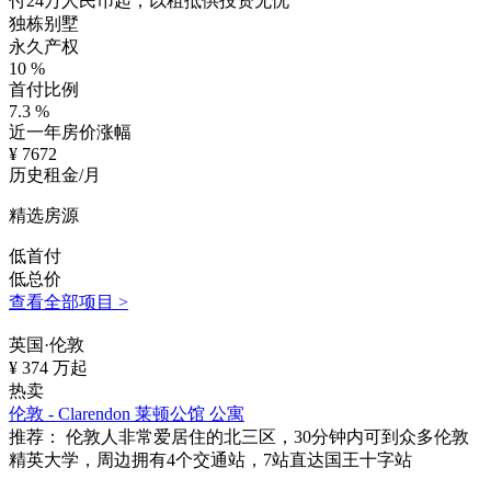
付24万人民币起，以租抵供投资无忧
独栋别墅
永久产权
10
%
首付比例
7.3
%
近一年房价涨幅
¥
7672
历史租金/月
精选房源
低首付
低总价
查看全部项目 >
英国·伦敦
¥
374
万起
热卖
伦敦 - Clarendon 莱顿公馆 公寓
推荐：
伦敦人非常爱居住的北三区，30分钟内可到众多伦敦
精英大学，周边拥有4个交通站，7站直达国王十字站