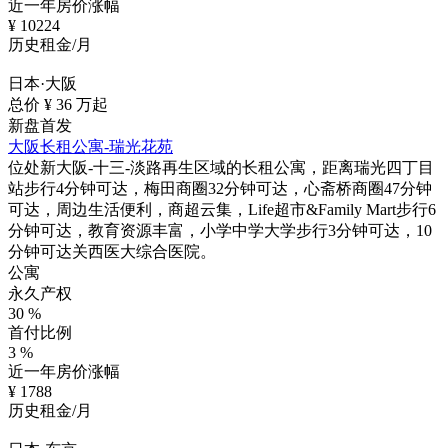
近一年房价涨幅
¥
10224
历史租金/月
日本·大阪
总价 ¥
36
万起
新盘首发
大阪长租公寓-瑞光花苑
位处新大阪-十三-淡路再生区域的长租公寓，距离瑞光四丁目
站步行4分钟可达，梅田商圈32分钟可达，心斋桥商圈47分钟
可达，周边生活便利，商超云集，Life超市&Family Mart步行6
分钟可达，教育资源丰富，小学中学大学步行3分钟可达，10
分钟可达关西医大综合医院。
公寓
永久产权
30
%
首付比例
3
%
近一年房价涨幅
¥
1788
历史租金/月