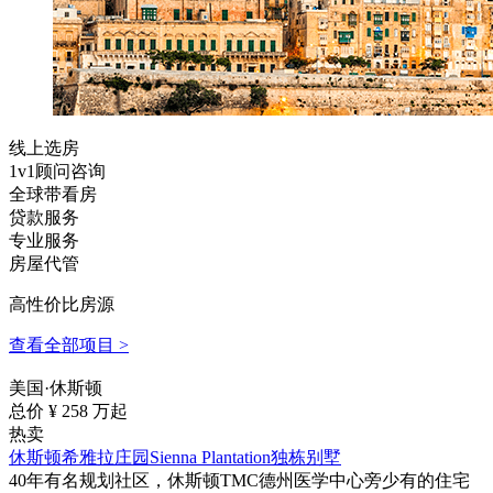
线上选房
1v1顾问咨询
全球带看房
贷款服务
专业服务
房屋代管
高性价比房源
查看全部项目 >
美国·休斯顿
总价 ¥
258
万起
热卖
休斯顿希雅拉庄园Sienna Plantation独栋别墅
40年有名规划社区，休斯顿TMC德州医学中心旁少有的住宅