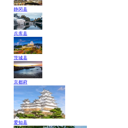
静冈县
兵库县
茨城县
京都府
爱知县