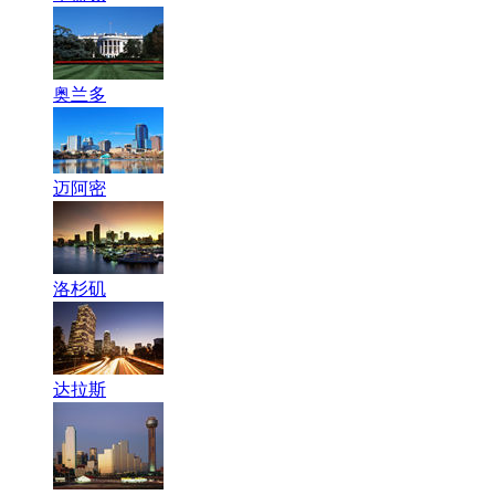
奥兰多
迈阿密
洛杉矶
达拉斯