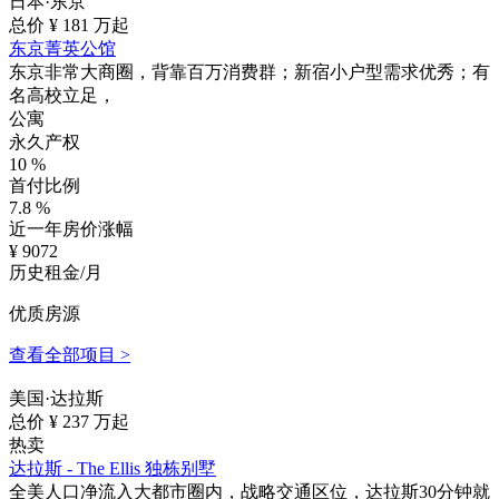
日本·东京
总价 ¥
181
万起
东京菁英公馆
东京非常大商圈，背靠百万消费群；新宿小户型需求优秀；有
名高校立足，
公寓
永久产权
10
%
首付比例
7.8
%
近一年房价涨幅
¥
9072
历史租金/月
优质房源
查看全部项目 >
美国·达拉斯
总价 ¥
237
万起
热卖
达拉斯 - The Ellis 独栋别墅
全美人口净流入大都市圈内，战略交通区位，达拉斯30分钟就