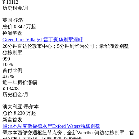
¥
10112
历史租金/月
英国·伦敦
总价 ¥
342
万起
捡漏笋盘
Green Park Village | 雷丁豪华别墅河畔
26分钟直达伦敦市中心；5分钟到华为公司；豪华湖景别墅
独栋别墅
999
10
%
首付比例
4.6
%
近一年房价涨幅
¥
13408
历史租金/月
澳大利亚·墨尔本
总价 ¥
230
万起
新盘首发
墨尔本埃克斯福德水岸Exford Waters独栋别墅
墨尔本西部交通枢纽节点旁，全新Werribee河边独栋别墅，首