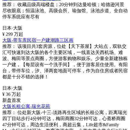
推荐：
收藏品级高端楼盘；20分钟到达曼哈顿；哈德逊河景
尽收眼底；恒温泳池、高级会所、瑜伽馆、泳池步道、全自动
停车系统应有尽有
日本·大阪
¥
299
万起
大阪-带车库民宿一户建潮路三区画
推荐：
该项目共3套房源，位处【天下茶屋】大站点，双轨交
汇可快速到达大阪的各个主要区域，一线直达关西机场、难
波、梅田等景点商圈，方便游客购物和娱乐。少量全新建独栋
一户建，【每层设有一个洗手间】，便于游客居住使用。有阳
台，带停车位，汐、泽两套地面可停车，作为自住房或者民宿
都是十分不错的选择！
日本·大阪
¥
36
万起
新盘首发
大阪长租公寓-瑞光花苑
推荐：
位处新大阪-十三-淡路再生区域的长租公寓，距离瑞光
四丁目站步行4分钟可达，梅田商圈32分钟可达，心斋桥商圈
47分钟可达，周边生活便利，商超云集，Life超市&Family