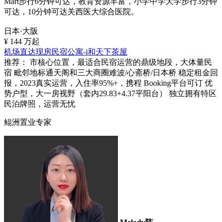
Mart步行6分钟可达，教育资源丰富，小学中学大学步行3分钟
可达，10分钟可达关西医大综合医院。
日本·大阪
¥
144
万起
机场直达现房民宿公寓-i和天下茶屋
推荐：
市核心位置，最适合民宿运营的鼎级地段，大体量民
宿 毗邻地标通天阁和三大商圈难波/心斋桥/日本桥 稳定租金回
报，2023真实运营，入住率95%+，携程 Booking平台可订 优
势户型，大一房视野（套内29.83+4.37平阳台） 独立拥有特区
民泊牌照，运营无忧
鲲洲置业专家