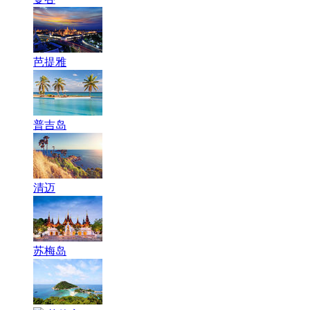
芭提雅
普吉岛
清迈
苏梅岛