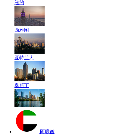
纽约
西雅图
亚特兰大
奥斯丁
阿联酋