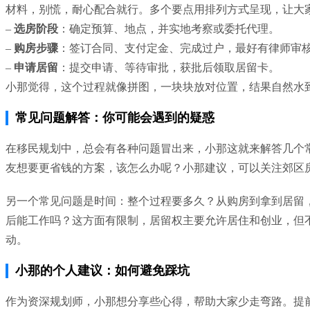
材料，别慌，耐心配合就行。多个要点用排列方式呈现，让大
–
选房阶段
：确定预算、地点，并实地考察或委托代理。
–
购房步骤
：签订合同、支付定金、完成过户，最好有律师审
–
申请居留
：提交申请、等待审批，获批后领取居留卡。
小那觉得，这个过程就像拼图，一块块放对位置，结果自然水
常见问题解答：你可能会遇到的疑惑
在移民规划中，总会有各种问题冒出来，小那这就来解答几个
友想要更省钱的方案，该怎么办呢？小那建议，可以关注郊区
另一个常见问题是时间：整个过程要多久？从购房到拿到居留，
后能工作吗？这方面有限制，居留权主要允许居住和创业，但
动。
小那的个人建议：如何避免踩坑
作为资深规划师，小那想分享些心得，帮助大家少走弯路。提