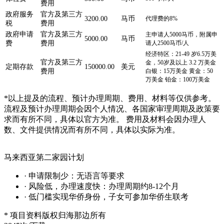
费用
政府服务
官方及第三方
3200.00
马币
代理费的8%
税
费用
政府申请
官方及第三方
主申请人5000马币，附属申
5000.00
马币
费
费用
请人2500马币/人
经济特区：21-49 岁6.5万美
官方及第三方
金，50岁及以上 3.2 万美金
定期存款
150000.00
美元
费用
白银：15万美金 黄金：50
万美金 铂金：100万美金
*以上提及的流程、预计办理周期、费用、材料等仅供参考。
流程及预计办理周期会因个人情况、各国家审理周期及政策要
求而有所不同，具体以官方为准。 费用及材料会因办理人
数、文件提供情况而有所不同，具体以实际为准。
马来西亚第二家园计划
· 申请限制少：无语言等要求
· 风险低，办理速度快：办理周期约8-12个月
· 低门槛实现华侨身份，子女可参加华侨生联考
* 项目资料版权归海那边所有