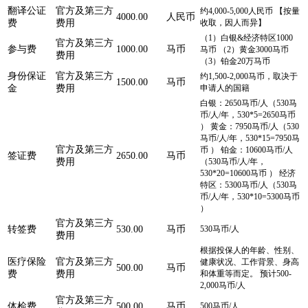
翻译公证
官方及第三方
约4,000-5,000人民币 【按量
4000.00
人民币
费
费用
收取，因人而异】
（1）白银&经济特区1000
官方及第三方
参与费
1000.00
马币
马币 （2）黄金3000马币
费用
（3）铂金20万马币
身份保证
官方及第三方
约1,500-2,000马币，取决于
1500.00
马币
金
费用
申请人的国籍
白银：2650马币/人（530马
币/人/年，530*5=2650马币
） 黄金：7950马币/人（530
马币/人/年，530*15=7950马
官方及第三方
币 ） 铂金：10600马币/人
签证费
2650.00
马币
费用
（530马币/人/年，
530*20=10600马币 ） 经济
特区：5300马币/人（530马
币/人/年，530*10=5300马币
）
官方及第三方
转签费
530.00
马币
530马币/人
费用
根据投保人的年龄、性别、
医疗保险
官方及第三方
健康状况、工作背景、身高
500.00
马币
费
费用
和体重等而定。 预计500-
2,000马币/人
官方及第三方
体检费
500.00
马币
500马币/人