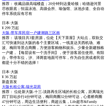
推荐：
收藏品级高端楼盘；20分钟到达曼哈顿；哈德逊河景
尽收眼底；恒温泳池、高级会所、瑜伽馆、泳池步道、全自动
停车系统应有尽有
日本·大阪
¥
299
万起
大阪-带车库民宿一户建潮路三区画
推荐：
该项目共3套房源，位处【天下茶屋】大站点，双轨交
汇可快速到达大阪的各个主要区域，一线直达关西机场、难
波、梅田等景点商圈，方便游客购物和娱乐。少量全新建独栋
一户建，【每层设有一个洗手间】，便于游客居住使用。有阳
台，带停车位，汐、泽两套地面可停车，作为自住房或者民宿
都是十分不错的选择！
日本·大阪
¥
36
万起
新盘首发
大阪长租公寓-瑞光花苑
推荐：
位处新大阪-十三-淡路再生区域的长租公寓，距离瑞光
四丁目站步行4分钟可达，梅田商圈32分钟可达，心斋桥商圈
47分钟可达，周边生活便利，商超云集，Life超市&Family