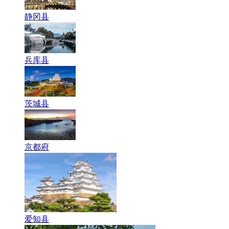
静冈县
兵库县
茨城县
京都府
爱知县