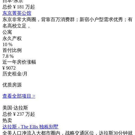
日本·东京
总价 ¥
181
万起
东京菁英公馆
东京非常大商圈，背靠百万消费群；新宿小户型需求优秀；有
名高校立足，
公寓
永久产权
10
%
首付比例
7.8
%
近一年房价涨幅
¥
9072
历史租金/月
优质房源
查看全部项目 >
美国·达拉斯
总价 ¥
237
万起
热卖
达拉斯 - The Ellis 独栋别墅
全美人口净流入大都市圈内，战略交通区位，达拉斯30分钟就