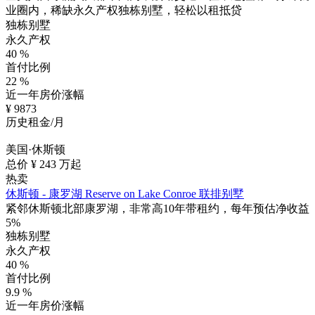
业圈内，稀缺永久产权独栋别墅，轻松以租抵贷
独栋别墅
永久产权
40
%
首付比例
22
%
近一年房价涨幅
¥
9873
历史租金/月
美国·休斯顿
总价 ¥
243
万起
热卖
休斯顿 - 康罗湖 Reserve on Lake Conroe 联排别墅
紧邻休斯顿北部康罗湖，非常高10年带租约，每年预估净收益
5%
独栋别墅
永久产权
40
%
首付比例
9.9
%
近一年房价涨幅