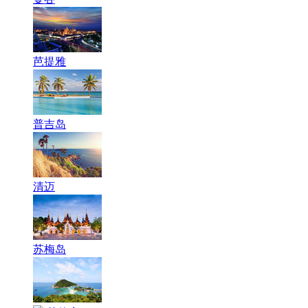
芭提雅
普吉岛
清迈
苏梅岛