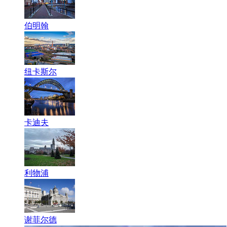
伯明翰
纽卡斯尔
卡迪夫
利物浦
谢菲尔德