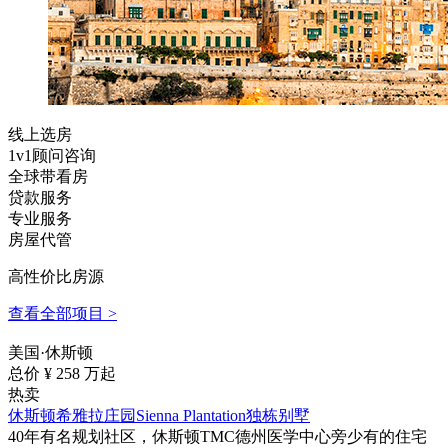
线上选房
1v1顾问咨询
全球带看房
贷款服务
专业服务
房屋代管
高性价比房源
查看全部项目 >
美国·休斯顿
总价 ¥
258
万起
热卖
休斯顿希雅拉庄园Sienna Plantation独栋别墅
40年有名规划社区，休斯顿TMC德州医学中心旁少有的住宅