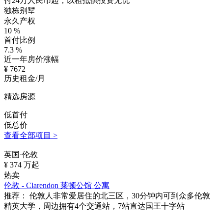
付24万人民币起，以租抵供投资无忧
独栋别墅
永久产权
10
%
首付比例
7.3
%
近一年房价涨幅
¥
7672
历史租金/月
精选房源
低首付
低总价
查看全部项目 >
英国·伦敦
¥
374
万起
热卖
伦敦 - Clarendon 莱顿公馆 公寓
推荐：
伦敦人非常爱居住的北三区，30分钟内可到众多伦敦
精英大学，周边拥有4个交通站，7站直达国王十字站