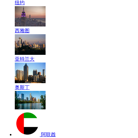
纽约
西雅图
亚特兰大
奥斯丁
阿联酋