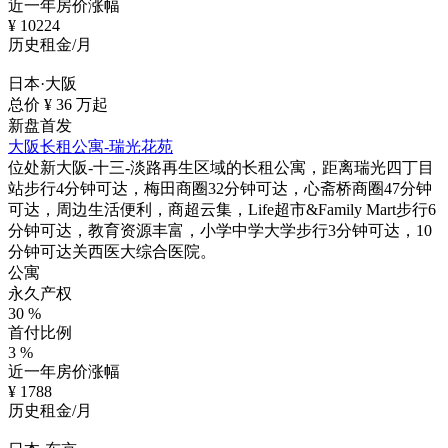
近一年房价涨幅
¥
10224
历史租金/月
日本·大阪
总价 ¥
36
万起
新盘首发
大阪长租公寓-瑞光花苑
位处新大阪-十三-淡路再生区域的长租公寓，距离瑞光四丁目
站步行4分钟可达，梅田商圈32分钟可达，心斋桥商圈47分钟
可达，周边生活便利，商超云集，Life超市&Family Mart步行6
分钟可达，教育资源丰富，小学中学大学步行3分钟可达，10
分钟可达关西医大综合医院。
公寓
永久产权
30
%
首付比例
3
%
近一年房价涨幅
¥
1788
历史租金/月