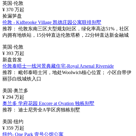
英国·伦敦
¥
370
万起
捡漏笋盘
伦敦 - Kidbrooke Village 凯德庄园公寓联排别墅
推荐：
伦敦东南三区大型规划社区，绿化率高达51%，社区
内拥有地铁站，15分钟直达伦敦塔桥，22分钟直达新金融城
英国·伦敦
¥
393
万起
新盘首发
伦敦泰晤士一线河景典藏住宅-Royal Arsenal Riverside
推荐：
毗邻泰晤士河，地处Woolwich核心位置； 小区自带伊
丽莎白线城铁入口
美国·奥兰多
¥
294
万起
奥兰多 学府花园 Encore at Ovation 独栋别墅
推荐：
迪士尼旁全A学区房独栋别墅
美国·纽约
¥
359
万起
纽约- One Park 壹号公馆公寓