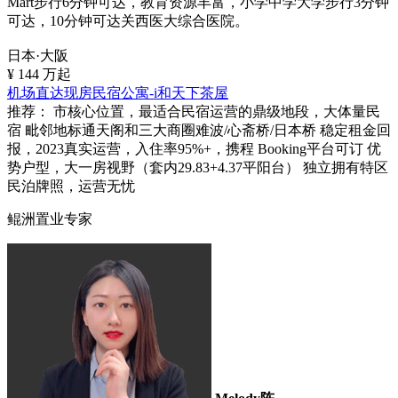
Mart步行6分钟可达，教育资源丰富，小学中学大学步行3分钟
可达，10分钟可达关西医大综合医院。
日本·大阪
¥
144
万起
机场直达现房民宿公寓-i和天下茶屋
推荐：
市核心位置，最适合民宿运营的鼎级地段，大体量民
宿 毗邻地标通天阁和三大商圈难波/心斋桥/日本桥 稳定租金回
报，2023真实运营，入住率95%+，携程 Booking平台可订 优
势户型，大一房视野（套内29.83+4.37平阳台） 独立拥有特区
民泊牌照，运营无忧
鲲洲置业专家