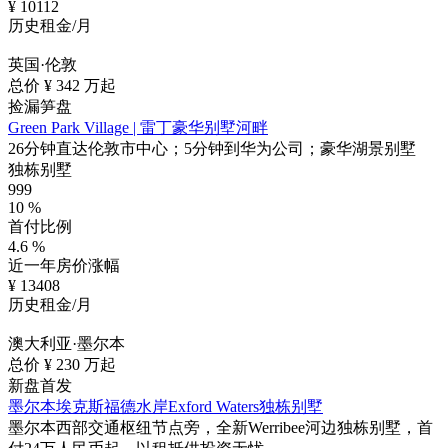
¥
10112
历史租金/月
英国·伦敦
总价 ¥
342
万起
捡漏笋盘
Green Park Village | 雷丁豪华别墅河畔
26分钟直达伦敦市中心；5分钟到华为公司；豪华湖景别墅
独栋别墅
999
10
%
首付比例
4.6
%
近一年房价涨幅
¥
13408
历史租金/月
澳大利亚·墨尔本
总价 ¥
230
万起
新盘首发
墨尔本埃克斯福德水岸Exford Waters独栋别墅
墨尔本西部交通枢纽节点旁，全新Werribee河边独栋别墅，首