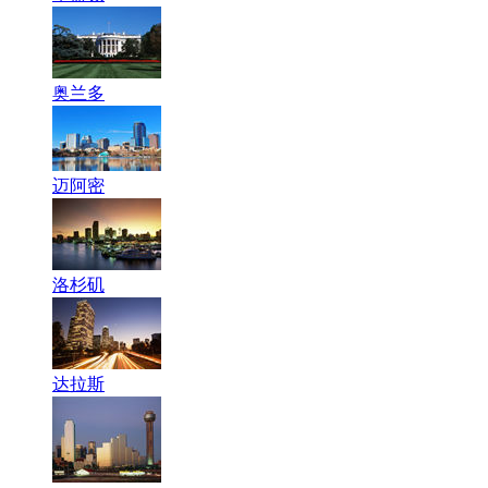
奥兰多
迈阿密
洛杉矶
达拉斯