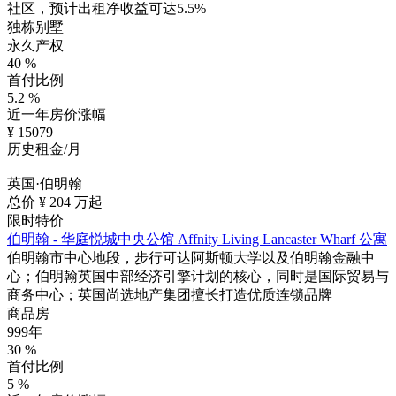
社区，预计出租净收益可达5.5%
独栋别墅
永久产权
40
%
首付比例
5.2
%
近一年房价涨幅
¥
15079
历史租金/月
英国·伯明翰
总价 ¥
204
万起
限时特价
伯明翰 - 华庭悦城中央公馆 Affnity Living Lancaster Wharf 公寓
伯明翰市中心地段，步行可达阿斯顿大学以及伯明翰金融中
心；伯明翰英国中部经济引擎计划的核心，同时是国际贸易与
商务中心；英国尚选地产集团擅长打造优质连锁品牌
商品房
999年
30
%
首付比例
5
%