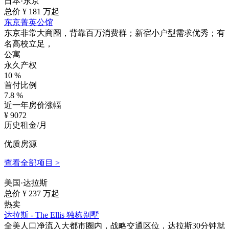
日本·东京
总价 ¥
181
万起
东京菁英公馆
东京非常大商圈，背靠百万消费群；新宿小户型需求优秀；有
名高校立足，
公寓
永久产权
10
%
首付比例
7.8
%
近一年房价涨幅
¥
9072
历史租金/月
优质房源
查看全部项目 >
美国·达拉斯
总价 ¥
237
万起
热卖
达拉斯 - The Ellis 独栋别墅
全美人口净流入大都市圈内，战略交通区位，达拉斯30分钟就