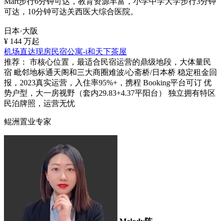
Mart步行6分钟可达，教育资源丰富，小学中学大学步行3分钟
可达，10分钟可达关西医大综合医院。
日本·大阪
¥
144
万起
机场直达现房民宿公寓-i和天下茶屋
推荐：
市核心位置，最适合民宿运营的鼎级地段，大体量民
宿 毗邻地标通天阁和三大商圈难波/心斋桥/日本桥 稳定租金回
报，2023真实运营，入住率95%+，携程 Booking平台可订 优
势户型，大一房视野（套内29.83+4.37平阳台） 独立拥有特区
民泊牌照，运营无忧
鲲洲置业专家