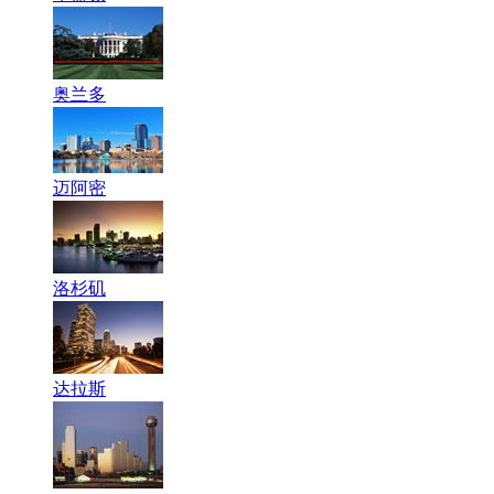
奥兰多
迈阿密
洛杉矶
达拉斯