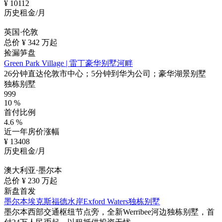
¥
10112
历史租金/月
英国·伦敦
总价 ¥
342
万起
捡漏笋盘
Green Park Village | 雷丁豪华别墅河畔
26分钟直达伦敦市中心；5分钟到华为公司；豪华湖景别墅
独栋别墅
999
10
%
首付比例
4.6
%
近一年房价涨幅
¥
13408
历史租金/月
澳大利亚·墨尔本
总价 ¥
230
万起
新盘首发
墨尔本埃克斯福德水岸Exford Waters独栋别墅
墨尔本西部交通枢纽节点旁，全新Werribee河边独栋别墅，首