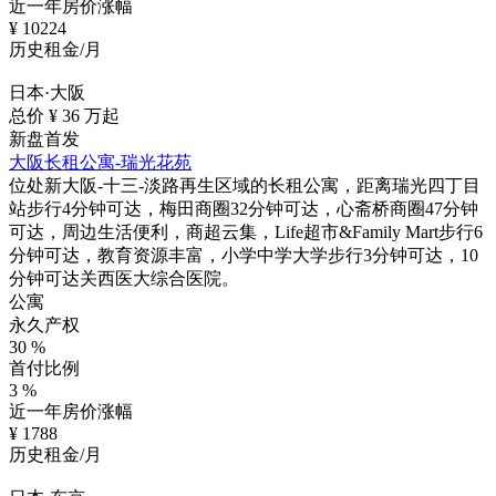
近一年房价涨幅
¥
10224
历史租金/月
日本·大阪
总价 ¥
36
万起
新盘首发
大阪长租公寓-瑞光花苑
位处新大阪-十三-淡路再生区域的长租公寓，距离瑞光四丁目
站步行4分钟可达，梅田商圈32分钟可达，心斋桥商圈47分钟
可达，周边生活便利，商超云集，Life超市&Family Mart步行6
分钟可达，教育资源丰富，小学中学大学步行3分钟可达，10
分钟可达关西医大综合医院。
公寓
永久产权
30
%
首付比例
3
%
近一年房价涨幅
¥
1788
历史租金/月