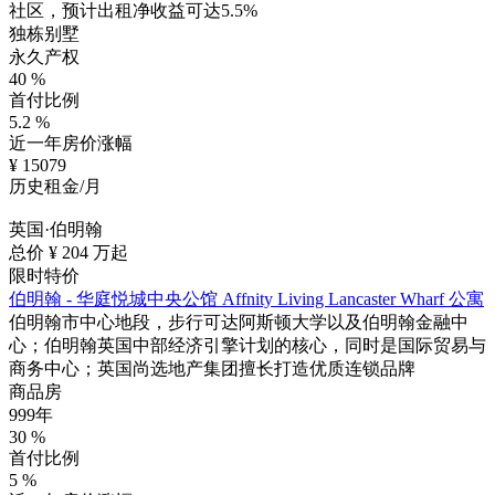
社区，预计出租净收益可达5.5%
独栋别墅
永久产权
40
%
首付比例
5.2
%
近一年房价涨幅
¥
15079
历史租金/月
英国·伯明翰
总价 ¥
204
万起
限时特价
伯明翰 - 华庭悦城中央公馆 Affnity Living Lancaster Wharf 公寓
伯明翰市中心地段，步行可达阿斯顿大学以及伯明翰金融中
心；伯明翰英国中部经济引擎计划的核心，同时是国际贸易与
商务中心；英国尚选地产集团擅长打造优质连锁品牌
商品房
999年
30
%
首付比例
5
%