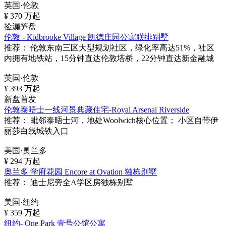
英国·伦敦
¥
370
万起
捡漏笋盘
伦敦 - Kidbrooke Village 凯德庄园公寓联排别墅
推荐：
伦敦东南三区大型规划社区，绿化率高达51%，社区
内拥有地铁站，15分钟直达伦敦塔桥，22分钟直达新金融城
英国·伦敦
¥
393
万起
新盘首发
伦敦泰晤士一线河景典藏住宅-Royal Arsenal Riverside
推荐：
毗邻泰晤士河，地处Woolwich核心位置； 小区自带伊
丽莎白线城铁入口
美国·奥兰多
¥
294
万起
奥兰多 学府花园 Encore at Ovation 独栋别墅
推荐：
迪士尼旁全A学区房独栋别墅
美国·纽约
¥
359
万起
纽约- One Park 壹号公馆公寓