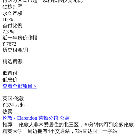
付24万人民币起，以租抵供投资无忧
独栋别墅
永久产权
10
%
首付比例
7.3
%
近一年房价涨幅
¥
7672
历史租金/月
精选房源
低首付
低总价
查看全部项目 >
英国·伦敦
¥
374
万起
热卖
伦敦 - Clarendon 莱顿公馆 公寓
推荐：
伦敦人非常爱居住的北三区，30分钟内可到众多伦敦
精英大学，周边拥有4个交通站，7站直达国王十字站