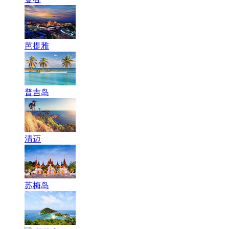
芭提雅
普吉岛
清迈
苏梅岛