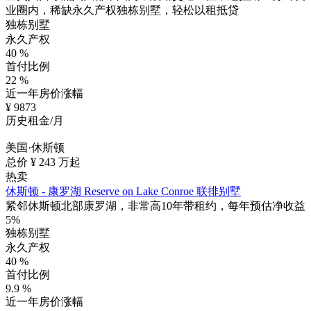
业圈内，稀缺永久产权独栋别墅，轻松以租抵贷
独栋别墅
永久产权
40
%
首付比例
22
%
近一年房价涨幅
¥
9873
历史租金/月
美国·休斯顿
总价 ¥
243
万起
热卖
休斯顿 - 康罗湖 Reserve on Lake Conroe 联排别墅
紧邻休斯顿北部康罗湖，非常高10年带租约，每年预估净收益
5%
独栋别墅
永久产权
40
%
首付比例
9.9
%
近一年房价涨幅