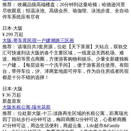
推荐：
收藏品级高端楼盘；20分钟到达曼哈顿；哈德逊河景
尽收眼底；恒温泳池、高级会所、瑜伽馆、泳池步道、全自动
停车系统应有尽有
日本·大阪
¥
299
万起
大阪-带车库民宿一户建潮路三区画
推荐：
该项目共3套房源，位处【天下茶屋】大站点，双轨交
汇可快速到达大阪的各个主要区域，一线直达关西机场、难
波、梅田等景点商圈，方便游客购物和娱乐。少量全新建独栋
一户建，【每层设有一个洗手间】，便于游客居住使用。有阳
台，带停车位，汐、泽两套地面可停车，作为自住房或者民宿
都是十分不错的选择！
日本·大阪
¥
36
万起
新盘首发
大阪长租公寓-瑞光花苑
推荐：
位处新大阪-十三-淡路再生区域的长租公寓，距离瑞光
四丁目站步行4分钟可达，梅田商圈32分钟可达，心斋桥商圈
47分钟可达，周边生活便利，商超云集，Life超市&Family