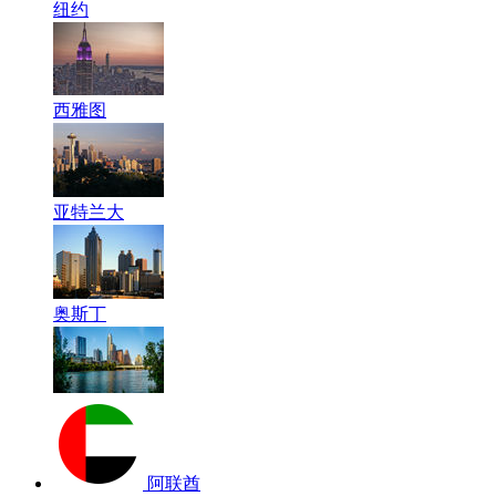
纽约
西雅图
亚特兰大
奥斯丁
阿联酋