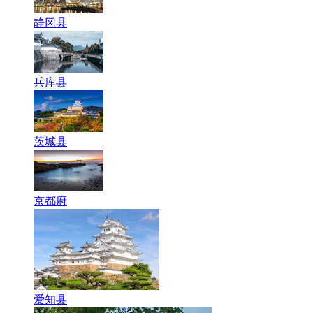
静冈县
兵库县
茨城县
京都府
爱知县