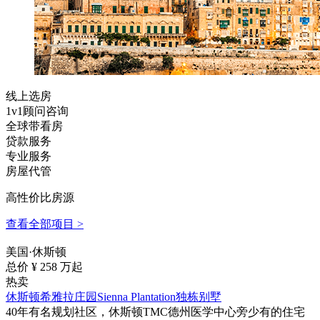
线上选房
1v1顾问咨询
全球带看房
贷款服务
专业服务
房屋代管
高性价比房源
查看全部项目 >
美国·休斯顿
总价 ¥
258
万起
热卖
休斯顿希雅拉庄园Sienna Plantation独栋别墅
40年有名规划社区，休斯顿TMC德州医学中心旁少有的住宅