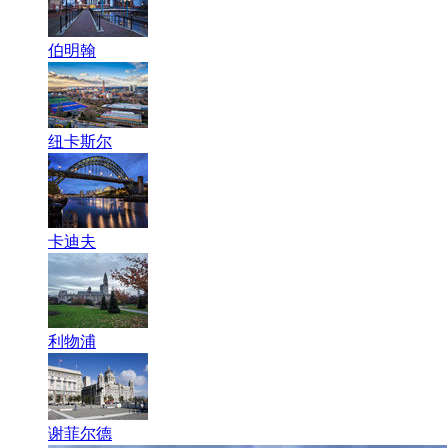
伯明翰
纽卡斯尔
卡迪夫
利物浦
谢菲尔德