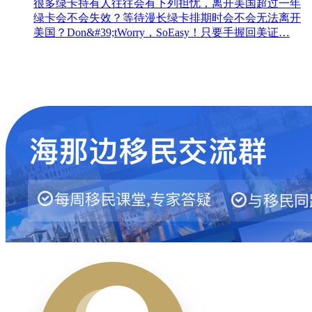
很多绿卡持有人往往会有下列担忧，离开美国超过一年
绿卡会不会失效？等待漫长绿卡排期时会不会无法离开
美国？Don&#39;tWorry，SoEasy！只要手握回美证…