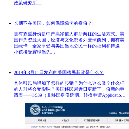
政策研究所…
长期不在美国，如何保障绿卡的身份？
拥有双重身份是中产高净值人群所向往的生活方式。美
国作为资源大国，经济与文化都名列寰球前列，拥有美
国绿卡，全家享受与美国当地公民一样的福利和待遇，
小孩接受寰球当先…
2019年3月11日发布的美国移民新政是什么？
具体移民局增加了怎样的步骤？为什么这么做？什么样
的人群将会受影响？美国移民局近日更新了一份新的申
请表——I-539（非移民身份延期、转换申请Applicatio…