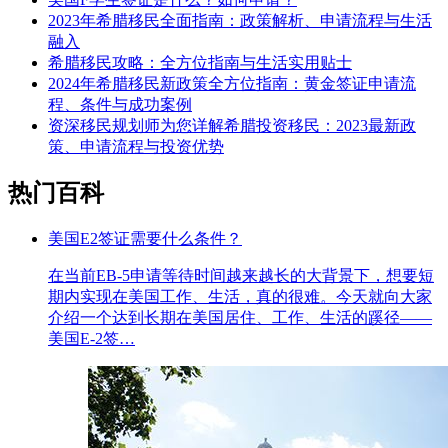
2023年希腊移民全面指南：政策解析、申请流程与生活
融入
希腊移民攻略：全方位指南与生活实用贴士
2024年希腊移民新政策全方位指南：黄金签证申请流
程、条件与成功案例
资深移民规划师为您详解希腊投资移民：2023最新政
策、申请流程与投资优势
热门百科
美国E2签证需要什么条件？
在当前EB-5申请等待时间越来越长的大背景下，想要短
期内实现在美国工作、生活，真的很难。今天就向大家
介绍一个达到长期在美国居住、工作、生活的蹊径——
美国E-2签…