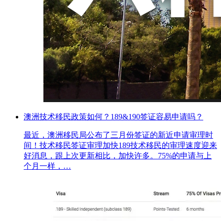
澳洲技术移民政策如何？189&190签证容易申请吗？
最近，澳洲移民局公布了三月份签证的新近申请审理时
间！技术移民签证审理加快189技术移民的审理速度迎来
好消息，跟上次更新相比，加快许多。75%的申请与上
个月一样，…