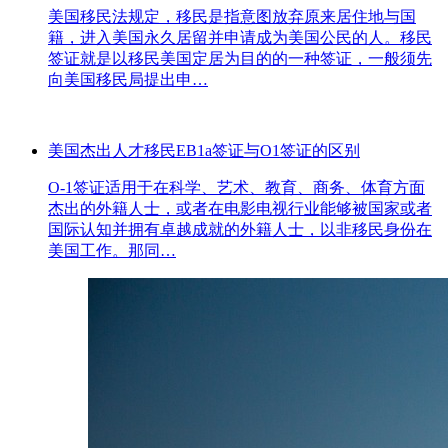
美国移民法规定，移民是指意图放弃原来居住地与国
籍，进入美国永久居留并申请成为美国公民的人。移民
签证就是以移民美国定居为目的的一种签证，一般须先
向美国移民局提出申…
美国杰出人才移民EB1a签证与O1签证的区别
O-1签证适用于在科学、艺术、教育、商务、体育方面
杰出的外籍人士，或者在电影电视行业能够被国家或者
国际认知并拥有卓越成就的外籍人士，以非移民身份在
美国工作。那同…