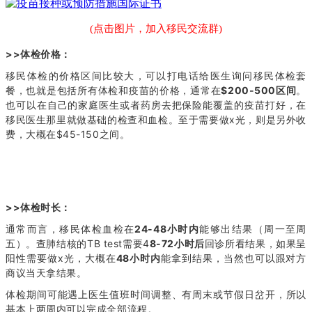
(点击图片，加入移民交流群)
>>体检价格：
移民体检的价格区间比较大，可以打电话给医生询问移民体检套
餐，也就是包括所有体检和疫苗的价格，通常在
$200-500区间
。
也可以在自己的家庭医生或者药房去把保险能覆盖的疫苗打好，在
移民医生那里就做基础的检查和血检。至于需要做x光，则是另外收
费，大概在$45-150之间。
>>体检时长：
通常而言，移民体检血检在
24-48小时内
能够出结果（周一至周
五）。查肺结核的TB test需要4
8-72小时后
回诊所看结果，如果呈
阳性需要做x光，大概在
48小时内
能拿到结果，当然也可以跟对方
商议当天拿结果。
体检期间可能遇上医生值班时间调整、有周末或节假日岔开，所以
基本上两周内可以完成全部流程。