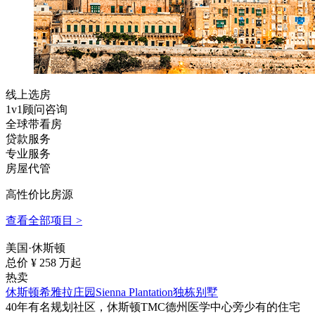
线上选房
1v1顾问咨询
全球带看房
贷款服务
专业服务
房屋代管
高性价比房源
查看全部项目 >
美国·休斯顿
总价 ¥
258
万起
热卖
休斯顿希雅拉庄园Sienna Plantation独栋别墅
40年有名规划社区，休斯顿TMC德州医学中心旁少有的住宅