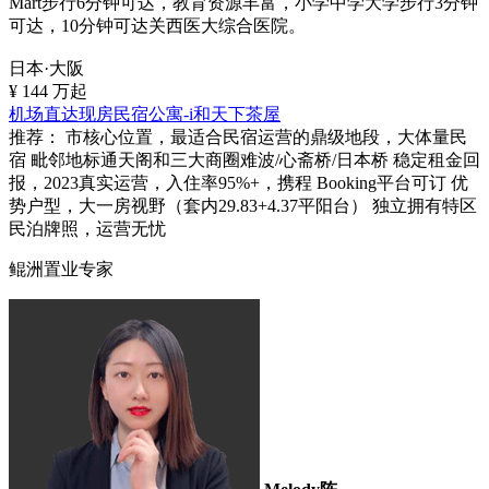
Mart步行6分钟可达，教育资源丰富，小学中学大学步行3分钟
可达，10分钟可达关西医大综合医院。
日本·大阪
¥
144
万起
机场直达现房民宿公寓-i和天下茶屋
推荐：
市核心位置，最适合民宿运营的鼎级地段，大体量民
宿 毗邻地标通天阁和三大商圈难波/心斋桥/日本桥 稳定租金回
报，2023真实运营，入住率95%+，携程 Booking平台可订 优
势户型，大一房视野（套内29.83+4.37平阳台） 独立拥有特区
民泊牌照，运营无忧
鲲洲置业专家