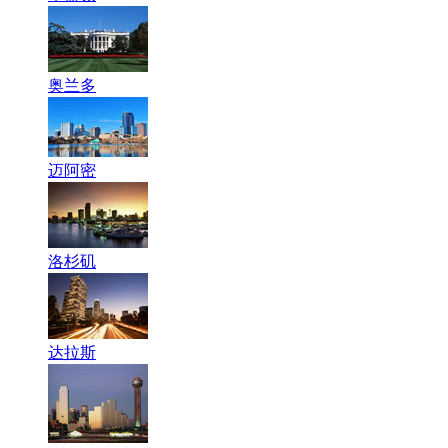
奥兰多
迈阿密
洛杉矶
达拉斯