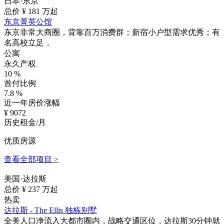
日本·东京
总价 ¥
181
万起
东京菁英公馆
东京非常大商圈，背靠百万消费群；新宿小户型需求优秀；有
名高校立足，
公寓
永久产权
10
%
首付比例
7.8
%
近一年房价涨幅
¥
9072
历史租金/月
优质房源
查看全部项目 >
美国·达拉斯
总价 ¥
237
万起
热卖
达拉斯 - The Ellis 独栋别墅
全美人口净流入大都市圈内，战略交通区位，达拉斯30分钟就