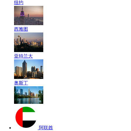
纽约
西雅图
亚特兰大
奥斯丁
阿联酋