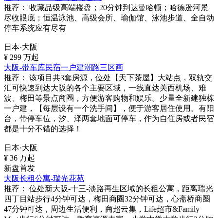
推荐：
收藏品级高端楼盘；20分钟到达曼哈顿；哈德逊河景
尽收眼底；恒温泳池、高级会所、瑜伽馆、泳池步道、全自动
停车系统应有尽有
日本·大阪
¥
299
万起
大阪-带车库民宿一户建潮路三区画
推荐：
该项目共3套房源，位处【天下茶屋】大站点，双轨交
汇可快速到达大阪的各个主要区域，一线直达关西机场、难
波、梅田等景点商圈，方便游客购物和娱乐。少量全新建独栋
一户建，【每层设有一个洗手间】，便于游客居住使用。有阳
台，带停车位，汐、泽两套地面可停车，作为自住房或者民宿
都是十分不错的选择！
日本·大阪
¥
36
万起
新盘首发
大阪长租公寓-瑞光花苑
推荐：
位处新大阪-十三-淡路再生区域的长租公寓，距离瑞光
四丁目站步行4分钟可达，梅田商圈32分钟可达，心斋桥商圈
47分钟可达，周边生活便利，商超云集，Life超市&Family