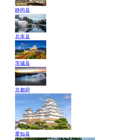
静冈县
兵库县
茨城县
京都府
爱知县