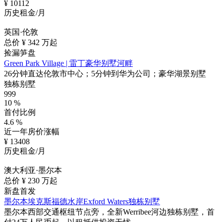
¥
10112
历史租金/月
英国·伦敦
总价 ¥
342
万起
捡漏笋盘
Green Park Village | 雷丁豪华别墅河畔
26分钟直达伦敦市中心；5分钟到华为公司；豪华湖景别墅
独栋别墅
999
10
%
首付比例
4.6
%
近一年房价涨幅
¥
13408
历史租金/月
澳大利亚·墨尔本
总价 ¥
230
万起
新盘首发
墨尔本埃克斯福德水岸Exford Waters独栋别墅
墨尔本西部交通枢纽节点旁，全新Werribee河边独栋别墅，首