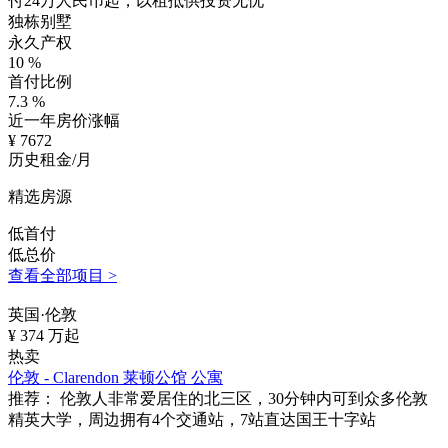
付24万人民币起，以租抵供投资无忧
独栋别墅
永久产权
10
%
首付比例
7.3
%
近一年房价涨幅
¥
7672
历史租金/月
精选房源
低首付
低总价
查看全部项目 >
英国·伦敦
¥
374
万起
热卖
伦敦 - Clarendon 莱顿公馆 公寓
推荐：
伦敦人非常爱居住的北三区，30分钟内可到众多伦敦
精英大学，周边拥有4个交通站，7站直达国王十字站