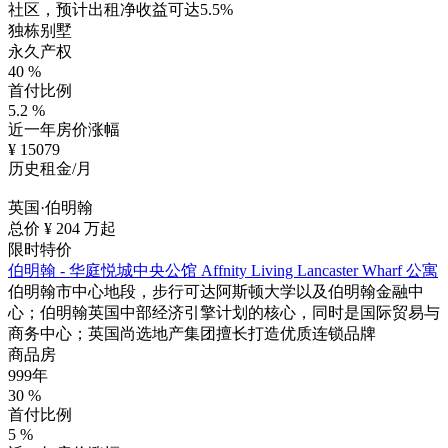
社区，预计出租净收益可达5.5%
独栋别墅
永久产权
40
%
首付比例
5.2
%
近一年房价涨幅
¥
15079
历史租金/月
英国·伯明翰
总价 ¥
204
万起
限时特价
伯明翰 - 华庭悦城中央公馆 Affnity Living Lancaster Wharf 公寓
伯明翰市中心地段，步行可达阿斯顿大学以及伯明翰金融中
心；伯明翰英国中部经济引擎计划的核心，同时是国际贸易与
商务中心；英国尚选地产集团擅长打造优质连锁品牌
商品房
999年
30
%
首付比例
5
%