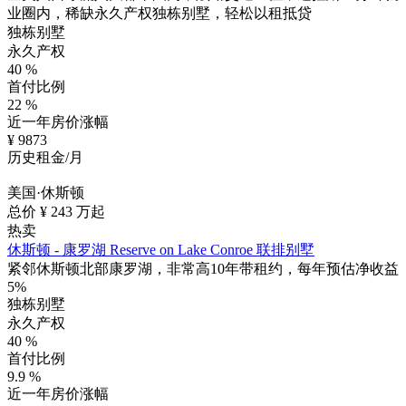
业圈内，稀缺永久产权独栋别墅，轻松以租抵贷
独栋别墅
永久产权
40
%
首付比例
22
%
近一年房价涨幅
¥
9873
历史租金/月
美国·休斯顿
总价 ¥
243
万起
热卖
休斯顿 - 康罗湖 Reserve on Lake Conroe 联排别墅
紧邻休斯顿北部康罗湖，非常高10年带租约，每年预估净收益
5%
独栋别墅
永久产权
40
%
首付比例
9.9
%
近一年房价涨幅