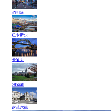
伯明翰
纽卡斯尔
卡迪夫
利物浦
谢菲尔德