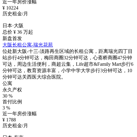
近一年房价涨幅
¥
10224
历史租金/月
日本·大阪
总价 ¥
36
万起
新盘首发
大阪长租公寓-瑞光花苑
位处新大阪-十三-淡路再生区域的长租公寓，距离瑞光四丁目
站步行4分钟可达，梅田商圈32分钟可达，心斋桥商圈47分钟
可达，周边生活便利，商超云集，Life超市&Family Mart步行6
分钟可达，教育资源丰富，小学中学大学步行3分钟可达，10
分钟可达关西医大综合医院。
公寓
永久产权
30
%
首付比例
3
%
近一年房价涨幅
¥
1788
历史租金/月