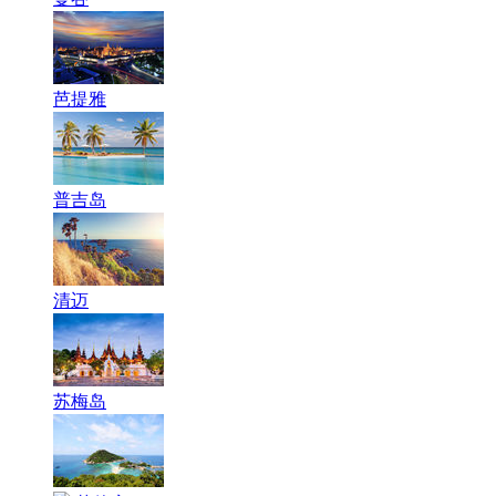
芭提雅
普吉岛
清迈
苏梅岛