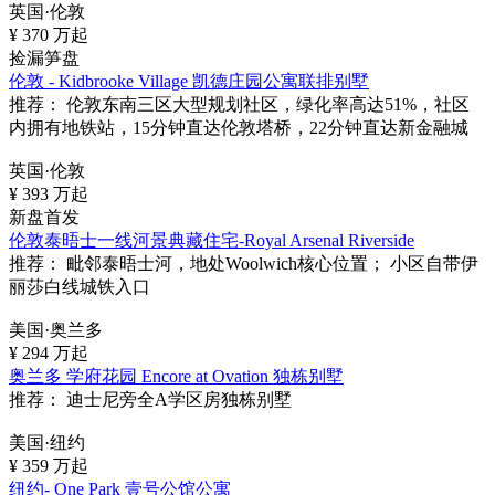
英国·伦敦
¥
370
万起
捡漏笋盘
伦敦 - Kidbrooke Village 凯德庄园公寓联排别墅
推荐：
伦敦东南三区大型规划社区，绿化率高达51%，社区
内拥有地铁站，15分钟直达伦敦塔桥，22分钟直达新金融城
英国·伦敦
¥
393
万起
新盘首发
伦敦泰晤士一线河景典藏住宅-Royal Arsenal Riverside
推荐：
毗邻泰晤士河，地处Woolwich核心位置； 小区自带伊
丽莎白线城铁入口
美国·奥兰多
¥
294
万起
奥兰多 学府花园 Encore at Ovation 独栋别墅
推荐：
迪士尼旁全A学区房独栋别墅
美国·纽约
¥
359
万起
纽约- One Park 壹号公馆公寓