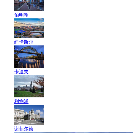
伯明翰
纽卡斯尔
卡迪夫
利物浦
谢菲尔德