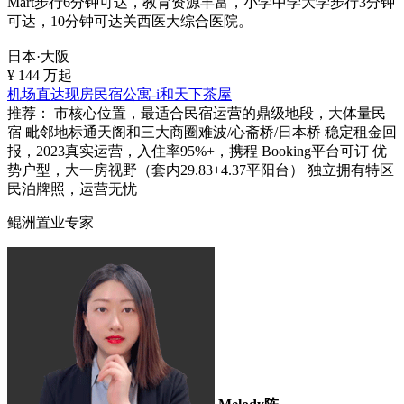
Mart步行6分钟可达，教育资源丰富，小学中学大学步行3分钟
可达，10分钟可达关西医大综合医院。
日本·大阪
¥
144
万起
机场直达现房民宿公寓-i和天下茶屋
推荐：
市核心位置，最适合民宿运营的鼎级地段，大体量民
宿 毗邻地标通天阁和三大商圈难波/心斋桥/日本桥 稳定租金回
报，2023真实运营，入住率95%+，携程 Booking平台可订 优
势户型，大一房视野（套内29.83+4.37平阳台） 独立拥有特区
民泊牌照，运营无忧
鲲洲置业专家