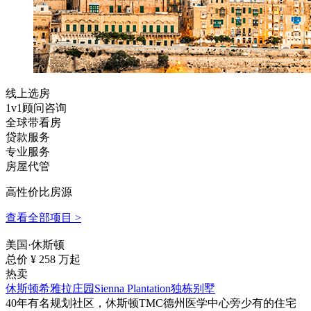
线上选房
1v1顾问咨询
全球带看房
贷款服务
专业服务
房屋代管
高性价比房源
查看全部项目 >
美国·休斯顿
总价 ¥
258
万起
热卖
休斯顿希雅拉庄园Sienna Plantation独栋别墅
40年有名规划社区，休斯顿TMC德州医学中心旁少有的住宅