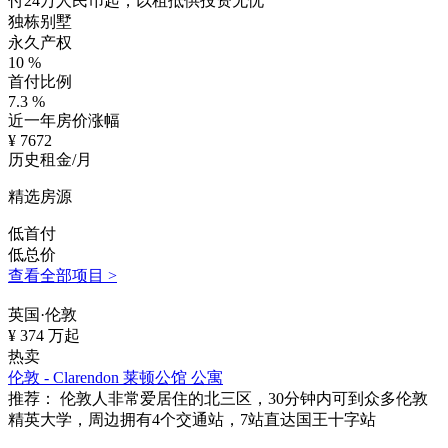
付24万人民币起，以租抵供投资无忧
独栋别墅
永久产权
10
%
首付比例
7.3
%
近一年房价涨幅
¥
7672
历史租金/月
精选房源
低首付
低总价
查看全部项目 >
英国·伦敦
¥
374
万起
热卖
伦敦 - Clarendon 莱顿公馆 公寓
推荐：
伦敦人非常爱居住的北三区，30分钟内可到众多伦敦
精英大学，周边拥有4个交通站，7站直达国王十字站