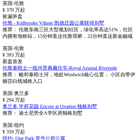
英国·伦敦
¥
370
万起
捡漏笋盘
伦敦 - Kidbrooke Village 凯德庄园公寓联排别墅
推荐：
伦敦东南三区大型规划社区，绿化率高达51%，社区
内拥有地铁站，15分钟直达伦敦塔桥，22分钟直达新金融城
英国·伦敦
¥
393
万起
新盘首发
伦敦泰晤士一线河景典藏住宅-Royal Arsenal Riverside
推荐：
毗邻泰晤士河，地处Woolwich核心位置； 小区自带伊
丽莎白线城铁入口
美国·奥兰多
¥
294
万起
奥兰多 学府花园 Encore at Ovation 独栋别墅
推荐：
迪士尼旁全A学区房独栋别墅
美国·纽约
¥
359
万起
纽约- One Park 壹号公馆公寓