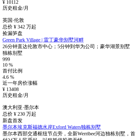
¥
10112
历史租金/月
英国·伦敦
总价 ¥
342
万起
捡漏笋盘
Green Park Village | 雷丁豪华别墅河畔
26分钟直达伦敦市中心；5分钟到华为公司；豪华湖景别墅
独栋别墅
999
10
%
首付比例
4.6
%
近一年房价涨幅
¥
13408
历史租金/月
澳大利亚·墨尔本
总价 ¥
230
万起
新盘首发
墨尔本埃克斯福德水岸Exford Waters独栋别墅
墨尔本西部交通枢纽节点旁，全新Werribee河边独栋别墅，首