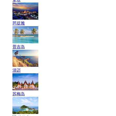
芭提雅
普吉岛
清迈
苏梅岛