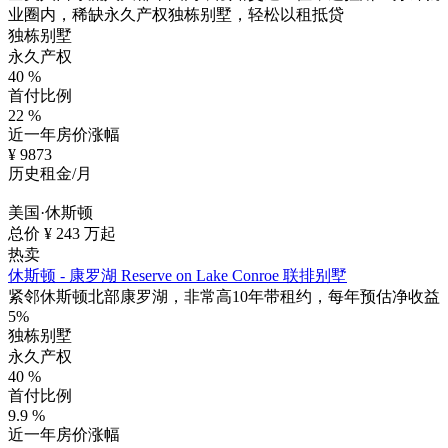
业圈内，稀缺永久产权独栋别墅，轻松以租抵贷
独栋别墅
永久产权
40
%
首付比例
22
%
近一年房价涨幅
¥
9873
历史租金/月
美国·休斯顿
总价 ¥
243
万起
热卖
休斯顿 - 康罗湖 Reserve on Lake Conroe 联排别墅
紧邻休斯顿北部康罗湖，非常高10年带租约，每年预估净收益
5%
独栋别墅
永久产权
40
%
首付比例
9.9
%
近一年房价涨幅