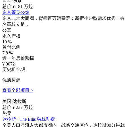
日本·东京
总价 ¥
181
万起
东京菁英公馆
东京非常大商圈，背靠百万消费群；新宿小户型需求优秀；有
名高校立足，
公寓
永久产权
10
%
首付比例
7.8
%
近一年房价涨幅
¥
9072
历史租金/月
优质房源
查看全部项目 >
美国·达拉斯
总价 ¥
237
万起
热卖
达拉斯 - The Ellis 独栋别墅
全美人口净流入大都市圈内，战略交通区位，达拉斯30分钟就