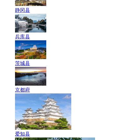
静冈县
兵库县
茨城县
京都府
爱知县