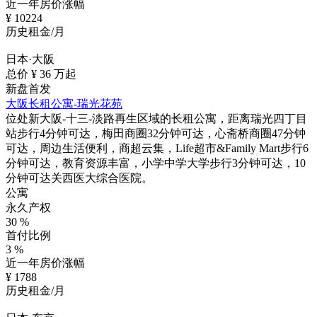
近一年房价涨幅
¥
10224
历史租金/月
日本·大阪
总价 ¥
36
万起
新盘首发
大阪长租公寓-瑞光花苑
位处新大阪-十三-淡路再生区域的长租公寓，距离瑞光四丁目
站步行4分钟可达，梅田商圈32分钟可达，心斋桥商圈47分钟
可达，周边生活便利，商超云集，Life超市&Family Mart步行6
分钟可达，教育资源丰富，小学中学大学步行3分钟可达，10
分钟可达关西医大综合医院。
公寓
永久产权
30
%
首付比例
3
%
近一年房价涨幅
¥
1788
历史租金/月