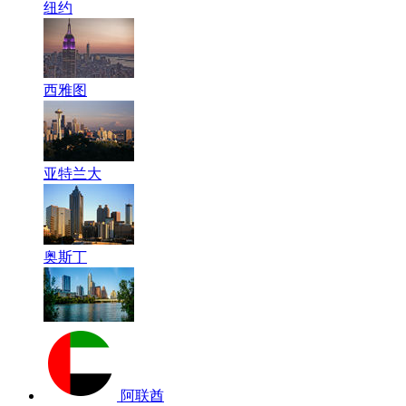
纽约
西雅图
亚特兰大
奥斯丁
阿联酋