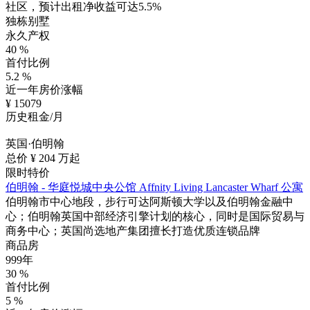
社区，预计出租净收益可达5.5%
独栋别墅
永久产权
40
%
首付比例
5.2
%
近一年房价涨幅
¥
15079
历史租金/月
英国·伯明翰
总价 ¥
204
万起
限时特价
伯明翰 - 华庭悦城中央公馆 Affnity Living Lancaster Wharf 公寓
伯明翰市中心地段，步行可达阿斯顿大学以及伯明翰金融中
心；伯明翰英国中部经济引擎计划的核心，同时是国际贸易与
商务中心；英国尚选地产集团擅长打造优质连锁品牌
商品房
999年
30
%
首付比例
5
%