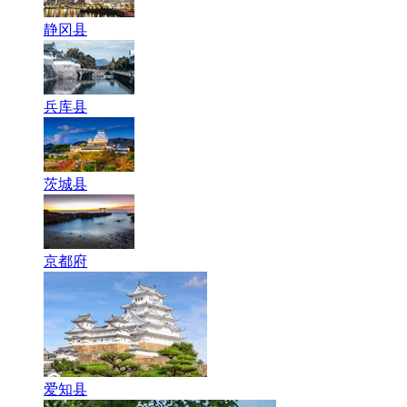
静冈县
兵库县
茨城县
京都府
爱知县