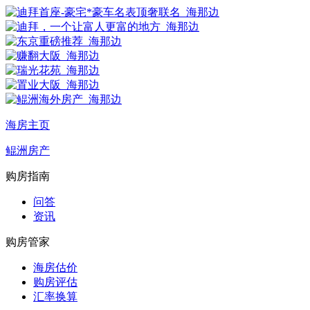
海房主页
鲲洲房产
购房指南
问答
资讯
购房管家
海房估价
购房评估
汇率换算