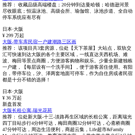
推荐：
收藏品级高端楼盘；20分钟到达曼哈顿；哈德逊河景
尽收眼底；恒温泳池、高级会所、瑜伽馆、泳池步道、全自动
停车系统应有尽有
日本·大阪
¥
299
万起
大阪-带车库民宿一户建潮路三区画
推荐：
该项目共3套房源，位处【天下茶屋】大站点，双轨交
汇可快速到达大阪的各个主要区域，一线直达关西机场、难
波、梅田等景点商圈，方便游客购物和娱乐。少量全新建独栋
一户建，【每层设有一个洗手间】，便于游客居住使用。有阳
台，带停车位，汐、泽两套地面可停车，作为自住房或者民宿
都是十分不错的选择！
日本·大阪
¥
36
万起
新盘首发
大阪长租公寓-瑞光花苑
推荐：
位处新大阪-十三-淡路再生区域的长租公寓，距离瑞光
四丁目站步行4分钟可达，梅田商圈32分钟可达，心斋桥商圈
47分钟可达，周边生活便利，商超云集，Life超市&Family