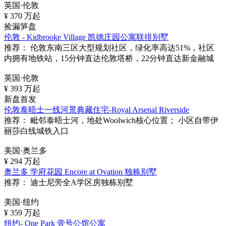
英国·伦敦
¥
370
万起
捡漏笋盘
伦敦 - Kidbrooke Village 凯德庄园公寓联排别墅
推荐：
伦敦东南三区大型规划社区，绿化率高达51%，社区
内拥有地铁站，15分钟直达伦敦塔桥，22分钟直达新金融城
英国·伦敦
¥
393
万起
新盘首发
伦敦泰晤士一线河景典藏住宅-Royal Arsenal Riverside
推荐：
毗邻泰晤士河，地处Woolwich核心位置； 小区自带伊
丽莎白线城铁入口
美国·奥兰多
¥
294
万起
奥兰多 学府花园 Encore at Ovation 独栋别墅
推荐：
迪士尼旁全A学区房独栋别墅
美国·纽约
¥
359
万起
纽约- One Park 壹号公馆公寓