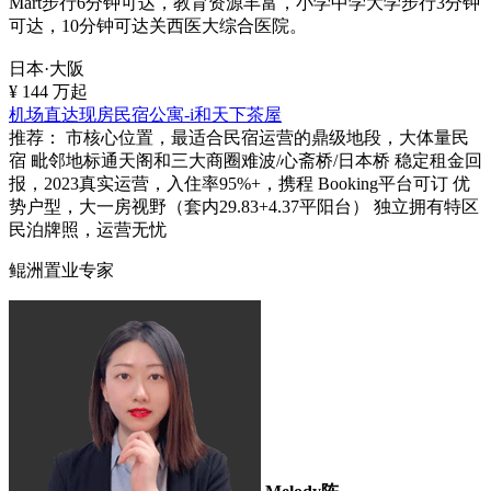
Mart步行6分钟可达，教育资源丰富，小学中学大学步行3分钟
可达，10分钟可达关西医大综合医院。
日本·大阪
¥
144
万起
机场直达现房民宿公寓-i和天下茶屋
推荐：
市核心位置，最适合民宿运营的鼎级地段，大体量民
宿 毗邻地标通天阁和三大商圈难波/心斋桥/日本桥 稳定租金回
报，2023真实运营，入住率95%+，携程 Booking平台可订 优
势户型，大一房视野（套内29.83+4.37平阳台） 独立拥有特区
民泊牌照，运营无忧
鲲洲置业专家