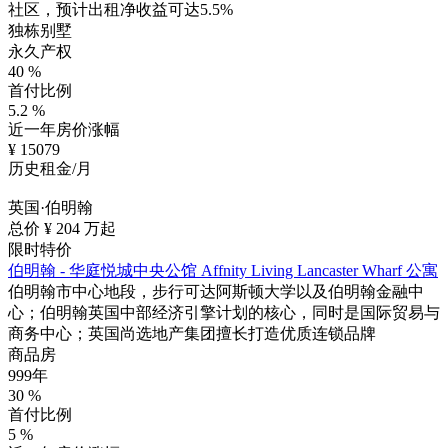
社区，预计出租净收益可达5.5%
独栋别墅
永久产权
40
%
首付比例
5.2
%
近一年房价涨幅
¥
15079
历史租金/月
英国·伯明翰
总价 ¥
204
万起
限时特价
伯明翰 - 华庭悦城中央公馆 Affnity Living Lancaster Wharf 公寓
伯明翰市中心地段，步行可达阿斯顿大学以及伯明翰金融中
心；伯明翰英国中部经济引擎计划的核心，同时是国际贸易与
商务中心；英国尚选地产集团擅长打造优质连锁品牌
商品房
999年
30
%
首付比例
5
%