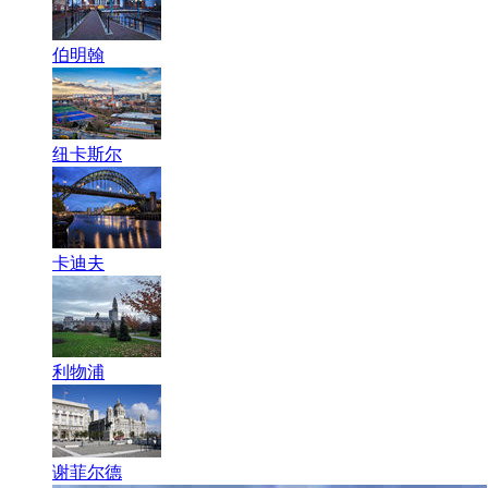
伯明翰
纽卡斯尔
卡迪夫
利物浦
谢菲尔德