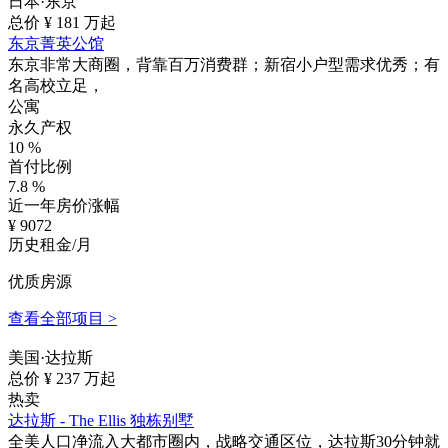
日本·东京
总价 ¥
181
万起
东京菁英公馆
东京非常大商圈，背靠百万消费群；新宿小户型需求优秀；有
名高校立足，
公寓
永久产权
10
%
首付比例
7.8
%
近一年房价涨幅
¥
9072
历史租金/月
优质房源
查看全部项目 >
美国·达拉斯
总价 ¥
237
万起
热卖
达拉斯 - The Ellis 独栋别墅
全美人口净流入大都市圈内，战略交通区位，达拉斯30分钟就