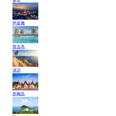
芭提雅
普吉岛
清迈
苏梅岛