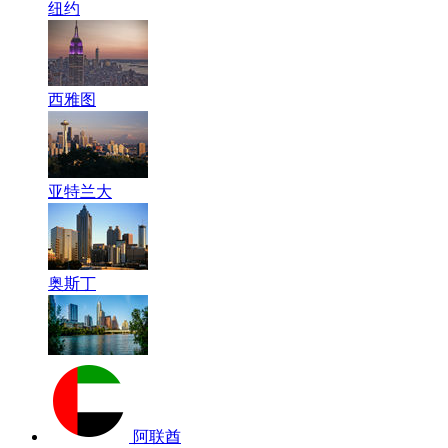
纽约
西雅图
亚特兰大
奥斯丁
阿联酋