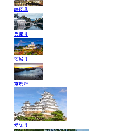
静冈县
兵库县
茨城县
京都府
爱知县