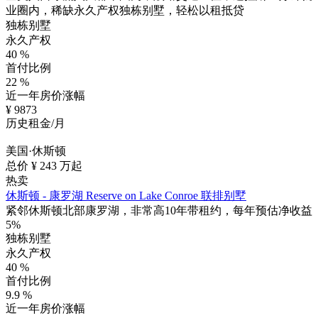
业圈内，稀缺永久产权独栋别墅，轻松以租抵贷
独栋别墅
永久产权
40
%
首付比例
22
%
近一年房价涨幅
¥
9873
历史租金/月
美国·休斯顿
总价 ¥
243
万起
热卖
休斯顿 - 康罗湖 Reserve on Lake Conroe 联排别墅
紧邻休斯顿北部康罗湖，非常高10年带租约，每年预估净收益
5%
独栋别墅
永久产权
40
%
首付比例
9.9
%
近一年房价涨幅