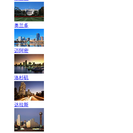
奥兰多
迈阿密
洛杉矶
达拉斯