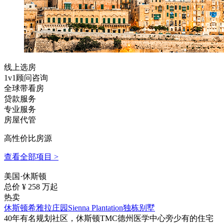
线上选房
1v1顾问咨询
全球带看房
贷款服务
专业服务
房屋代管
高性价比房源
查看全部项目 >
美国·休斯顿
总价 ¥
258
万起
热卖
休斯顿希雅拉庄园Sienna Plantation独栋别墅
40年有名规划社区，休斯顿TMC德州医学中心旁少有的住宅