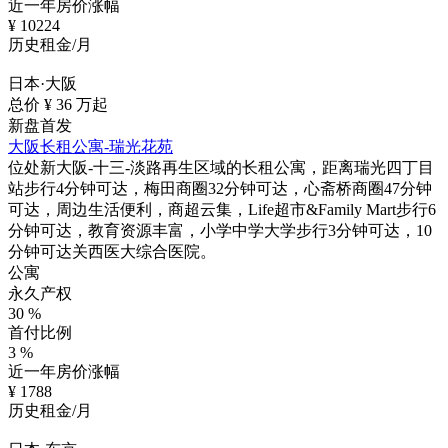
近一年房价涨幅
¥
10224
历史租金/月
日本·大阪
总价 ¥
36
万起
新盘首发
大阪长租公寓-瑞光花苑
位处新大阪-十三-淡路再生区域的长租公寓，距离瑞光四丁目
站步行4分钟可达，梅田商圈32分钟可达，心斋桥商圈47分钟
可达，周边生活便利，商超云集，Life超市&Family Mart步行6
分钟可达，教育资源丰富，小学中学大学步行3分钟可达，10
分钟可达关西医大综合医院。
公寓
永久产权
30
%
首付比例
3
%
近一年房价涨幅
¥
1788
历史租金/月