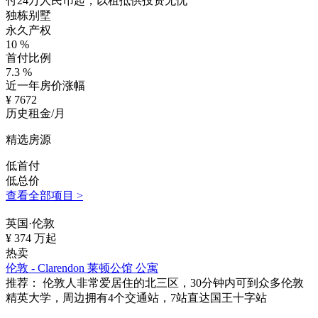
付24万人民币起，以租抵供投资无忧
独栋别墅
永久产权
10
%
首付比例
7.3
%
近一年房价涨幅
¥
7672
历史租金/月
精选房源
低首付
低总价
查看全部项目 >
英国·伦敦
¥
374
万起
热卖
伦敦 - Clarendon 莱顿公馆 公寓
推荐：
伦敦人非常爱居住的北三区，30分钟内可到众多伦敦
精英大学，周边拥有4个交通站，7站直达国王十字站