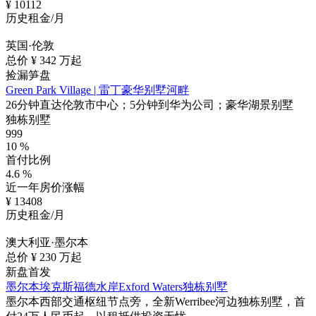
¥
10112
历史租金/月
英国·伦敦
总价 ¥
342
万起
捡漏笋盘
Green Park Village | 雷丁豪华别墅河畔
26分钟直达伦敦市中心；5分钟到华为公司；豪华湖景别墅
独栋别墅
999
10
%
首付比例
4.6
%
近一年房价涨幅
¥
13408
历史租金/月
澳大利亚·墨尔本
总价 ¥
230
万起
新盘首发
墨尔本埃克斯福德水岸Exford Waters独栋别墅
墨尔本西部交通枢纽节点旁，全新Werribee河边独栋别墅，首