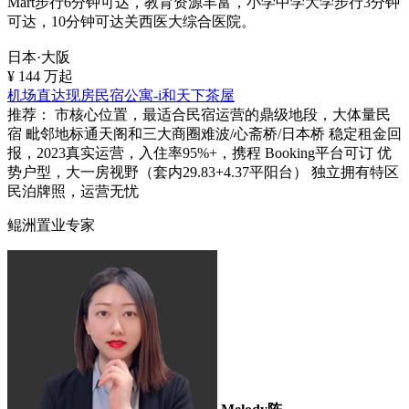
Mart步行6分钟可达，教育资源丰富，小学中学大学步行3分钟
可达，10分钟可达关西医大综合医院。
日本·大阪
¥
144
万起
机场直达现房民宿公寓-i和天下茶屋
推荐：
市核心位置，最适合民宿运营的鼎级地段，大体量民
宿 毗邻地标通天阁和三大商圈难波/心斋桥/日本桥 稳定租金回
报，2023真实运营，入住率95%+，携程 Booking平台可订 优
势户型，大一房视野（套内29.83+4.37平阳台） 独立拥有特区
民泊牌照，运营无忧
鲲洲置业专家