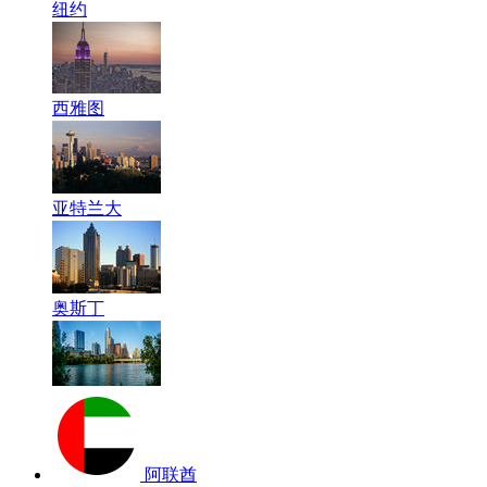
纽约
西雅图
亚特兰大
奥斯丁
阿联酋