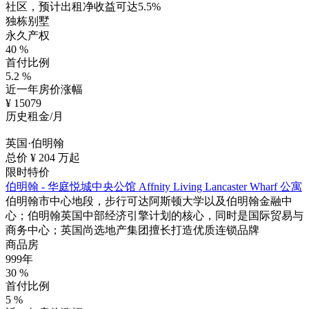
社区，预计出租净收益可达5.5%
独栋别墅
永久产权
40
%
首付比例
5.2
%
近一年房价涨幅
¥
15079
历史租金/月
英国·伯明翰
总价 ¥
204
万起
限时特价
伯明翰 - 华庭悦城中央公馆 Affnity Living Lancaster Wharf 公寓
伯明翰市中心地段，步行可达阿斯顿大学以及伯明翰金融中
心；伯明翰英国中部经济引擎计划的核心，同时是国际贸易与
商务中心；英国尚选地产集团擅长打造优质连锁品牌
商品房
999年
30
%
首付比例
5
%