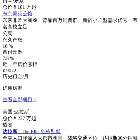
日本·东京
总价 ¥
181
万起
东京菁英公馆
东京非常大商圈，背靠百万消费群；新宿小户型需求优秀；有
名高校立足，
公寓
永久产权
10
%
首付比例
7.8
%
近一年房价涨幅
¥
9072
历史租金/月
优质房源
查看全部项目 >
美国·达拉斯
总价 ¥
237
万起
热卖
达拉斯 - The Ellis 独栋别墅
全美人口净流入大都市圈内，战略交通区位，达拉斯30分钟就