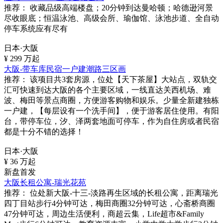
推荐：
收藏品级高端楼盘；20分钟到达曼哈顿；哈德逊河景
尽收眼底；恒温泳池、高级会所、瑜伽馆、泳池步道、全自动
停车系统应有尽有
日本·大阪
¥
299
万起
大阪-带车库民宿一户建潮路三区画
推荐：
该项目共3套房源，位处【天下茶屋】大站点，双轨交
汇可快速到达大阪的各个主要区域，一线直达关西机场、难
波、梅田等景点商圈，方便游客购物和娱乐。少量全新建独栋
一户建，【每层设有一个洗手间】，便于游客居住使用。有阳
台，带停车位，汐、泽两套地面可停车，作为自住房或者民宿
都是十分不错的选择！
日本·大阪
¥
36
万起
新盘首发
大阪长租公寓-瑞光花苑
推荐：
位处新大阪-十三-淡路再生区域的长租公寓，距离瑞光
四丁目站步行4分钟可达，梅田商圈32分钟可达，心斋桥商圈
47分钟可达，周边生活便利，商超云集，Life超市&Family