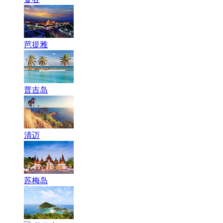
芭提雅
普吉岛
清迈
苏梅岛