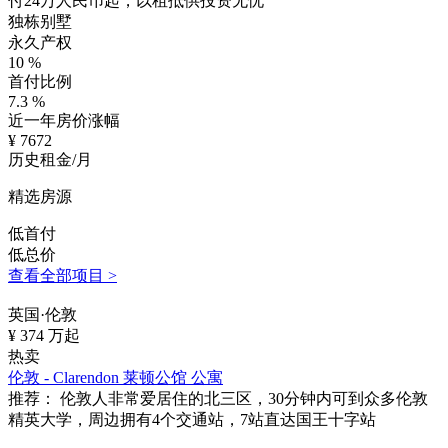
付24万人民币起，以租抵供投资无忧
独栋别墅
永久产权
10
%
首付比例
7.3
%
近一年房价涨幅
¥
7672
历史租金/月
精选房源
低首付
低总价
查看全部项目 >
英国·伦敦
¥
374
万起
热卖
伦敦 - Clarendon 莱顿公馆 公寓
推荐：
伦敦人非常爱居住的北三区，30分钟内可到众多伦敦
精英大学，周边拥有4个交通站，7站直达国王十字站