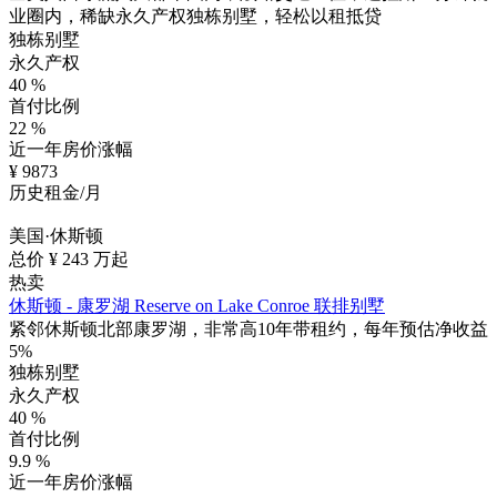
业圈内，稀缺永久产权独栋别墅，轻松以租抵贷
独栋别墅
永久产权
40
%
首付比例
22
%
近一年房价涨幅
¥
9873
历史租金/月
美国·休斯顿
总价 ¥
243
万起
热卖
休斯顿 - 康罗湖 Reserve on Lake Conroe 联排别墅
紧邻休斯顿北部康罗湖，非常高10年带租约，每年预估净收益
5%
独栋别墅
永久产权
40
%
首付比例
9.9
%
近一年房价涨幅