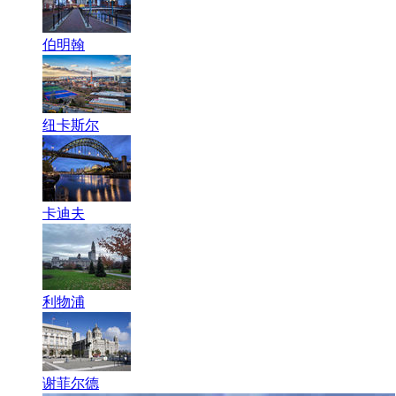
伯明翰
纽卡斯尔
卡迪夫
利物浦
谢菲尔德