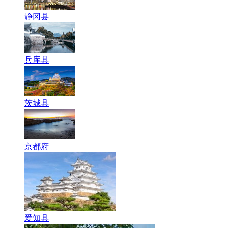
静冈县
兵库县
茨城县
京都府
爱知县