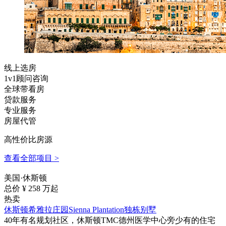
线上选房
1v1顾问咨询
全球带看房
贷款服务
专业服务
房屋代管
高性价比房源
查看全部项目 >
美国·休斯顿
总价 ¥
258
万起
热卖
休斯顿希雅拉庄园Sienna Plantation独栋别墅
40年有名规划社区，休斯顿TMC德州医学中心旁少有的住宅