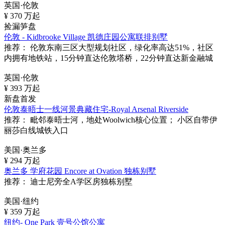
英国·伦敦
¥
370
万起
捡漏笋盘
伦敦 - Kidbrooke Village 凯德庄园公寓联排别墅
推荐：
伦敦东南三区大型规划社区，绿化率高达51%，社区
内拥有地铁站，15分钟直达伦敦塔桥，22分钟直达新金融城
英国·伦敦
¥
393
万起
新盘首发
伦敦泰晤士一线河景典藏住宅-Royal Arsenal Riverside
推荐：
毗邻泰晤士河，地处Woolwich核心位置； 小区自带伊
丽莎白线城铁入口
美国·奥兰多
¥
294
万起
奥兰多 学府花园 Encore at Ovation 独栋别墅
推荐：
迪士尼旁全A学区房独栋别墅
美国·纽约
¥
359
万起
纽约- One Park 壹号公馆公寓