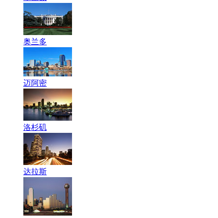
奥兰多
迈阿密
洛杉矶
达拉斯