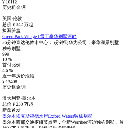
¥
10112
历史租金/月
英国·伦敦
总价 ¥
342
万起
捡漏笋盘
Green Park Village | 雷丁豪华别墅河畔
26分钟直达伦敦市中心；5分钟到华为公司；豪华湖景别墅
独栋别墅
999
10
%
首付比例
4.6
%
近一年房价涨幅
¥
13408
历史租金/月
澳大利亚·墨尔本
总价 ¥
230
万起
新盘首发
墨尔本埃克斯福德水岸Exford Waters独栋别墅
墨尔本西部交通枢纽节点旁，全新Werribee河边独栋别墅，首