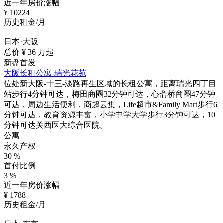
近一年房价涨幅
¥
10224
历史租金/月
日本·大阪
总价 ¥
36
万起
新盘首发
大阪长租公寓-瑞光花苑
位处新大阪-十三-淡路再生区域的长租公寓，距离瑞光四丁目
站步行4分钟可达，梅田商圈32分钟可达，心斋桥商圈47分钟
可达，周边生活便利，商超云集，Life超市&Family Mart步行6
分钟可达，教育资源丰富，小学中学大学步行3分钟可达，10
分钟可达关西医大综合医院。
公寓
永久产权
30
%
首付比例
3
%
近一年房价涨幅
¥
1788
历史租金/月