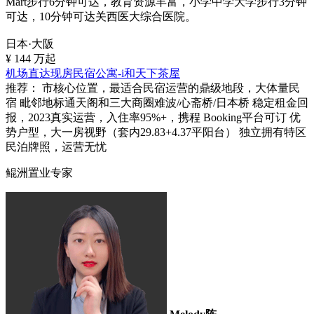
Mart步行6分钟可达，教育资源丰富，小学中学大学步行3分钟
可达，10分钟可达关西医大综合医院。
日本·大阪
¥
144
万起
机场直达现房民宿公寓-i和天下茶屋
推荐：
市核心位置，最适合民宿运营的鼎级地段，大体量民
宿 毗邻地标通天阁和三大商圈难波/心斋桥/日本桥 稳定租金回
报，2023真实运营，入住率95%+，携程 Booking平台可订 优
势户型，大一房视野（套内29.83+4.37平阳台） 独立拥有特区
民泊牌照，运营无忧
鲲洲置业专家