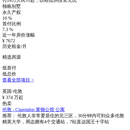
付24万人民币起，以租抵供投资无忧
独栋别墅
永久产权
10
%
首付比例
7.3
%
近一年房价涨幅
¥
7672
历史租金/月
精选房源
低首付
低总价
查看全部项目 >
英国·伦敦
¥
374
万起
热卖
伦敦 - Clarendon 莱顿公馆 公寓
推荐：
伦敦人非常爱居住的北三区，30分钟内可到众多伦敦
精英大学，周边拥有4个交通站，7站直达国王十字站