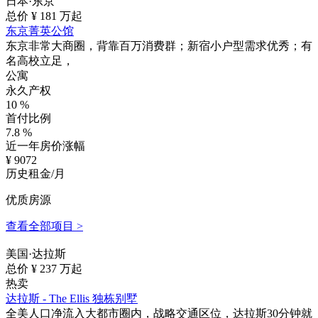
日本·东京
总价 ¥
181
万起
东京菁英公馆
东京非常大商圈，背靠百万消费群；新宿小户型需求优秀；有
名高校立足，
公寓
永久产权
10
%
首付比例
7.8
%
近一年房价涨幅
¥
9072
历史租金/月
优质房源
查看全部项目 >
美国·达拉斯
总价 ¥
237
万起
热卖
达拉斯 - The Ellis 独栋别墅
全美人口净流入大都市圈内，战略交通区位，达拉斯30分钟就