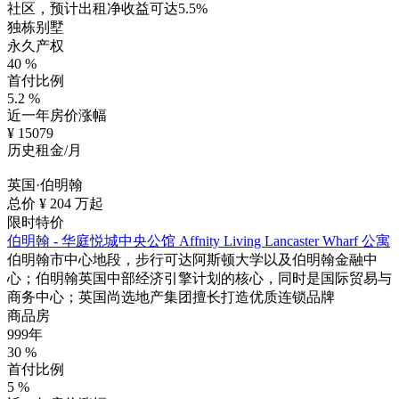
社区，预计出租净收益可达5.5%
独栋别墅
永久产权
40
%
首付比例
5.2
%
近一年房价涨幅
¥
15079
历史租金/月
英国·伯明翰
总价 ¥
204
万起
限时特价
伯明翰 - 华庭悦城中央公馆 Affnity Living Lancaster Wharf 公寓
伯明翰市中心地段，步行可达阿斯顿大学以及伯明翰金融中
心；伯明翰英国中部经济引擎计划的核心，同时是国际贸易与
商务中心；英国尚选地产集团擅长打造优质连锁品牌
商品房
999年
30
%
首付比例
5
%