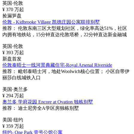
英国·伦敦
¥
370
万起
捡漏笋盘
伦敦 - Kidbrooke Village 凯德庄园公寓联排别墅
推荐：
伦敦东南三区大型规划社区，绿化率高达51%，社区
内拥有地铁站，15分钟直达伦敦塔桥，22分钟直达新金融城
英国·伦敦
¥
393
万起
新盘首发
伦敦泰晤士一线河景典藏住宅-Royal Arsenal Riverside
推荐：
毗邻泰晤士河，地处Woolwich核心位置； 小区自带伊
丽莎白线城铁入口
美国·奥兰多
¥
294
万起
奥兰多 学府花园 Encore at Ovation 独栋别墅
推荐：
迪士尼旁全A学区房独栋别墅
美国·纽约
¥
359
万起
纽约- One Park 壹号公馆公寓