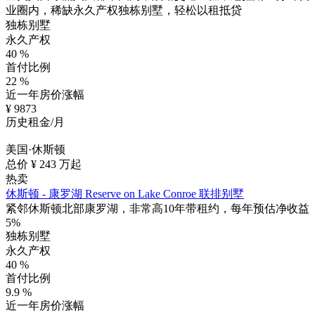
业圈内，稀缺永久产权独栋别墅，轻松以租抵贷
独栋别墅
永久产权
40
%
首付比例
22
%
近一年房价涨幅
¥
9873
历史租金/月
美国·休斯顿
总价 ¥
243
万起
热卖
休斯顿 - 康罗湖 Reserve on Lake Conroe 联排别墅
紧邻休斯顿北部康罗湖，非常高10年带租约，每年预估净收益
5%
独栋别墅
永久产权
40
%
首付比例
9.9
%
近一年房价涨幅