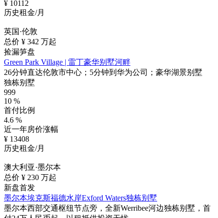
¥
10112
历史租金/月
英国·伦敦
总价 ¥
342
万起
捡漏笋盘
Green Park Village | 雷丁豪华别墅河畔
26分钟直达伦敦市中心；5分钟到华为公司；豪华湖景别墅
独栋别墅
999
10
%
首付比例
4.6
%
近一年房价涨幅
¥
13408
历史租金/月
澳大利亚·墨尔本
总价 ¥
230
万起
新盘首发
墨尔本埃克斯福德水岸Exford Waters独栋别墅
墨尔本西部交通枢纽节点旁，全新Werribee河边独栋别墅，首