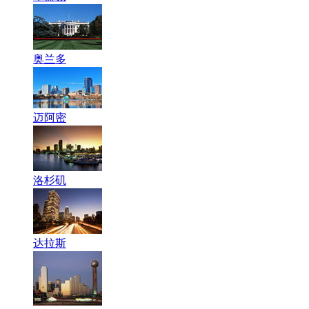
奥兰多
迈阿密
洛杉矶
达拉斯