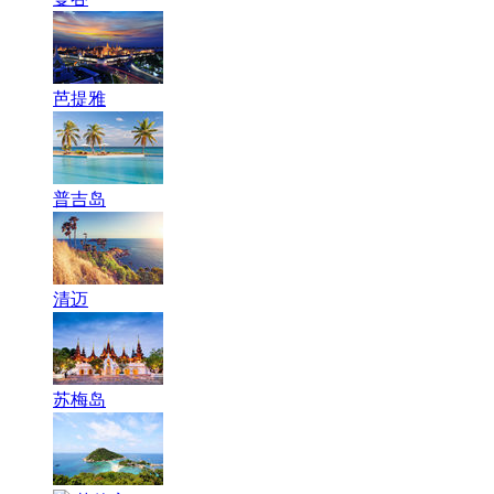
芭提雅
普吉岛
清迈
苏梅岛