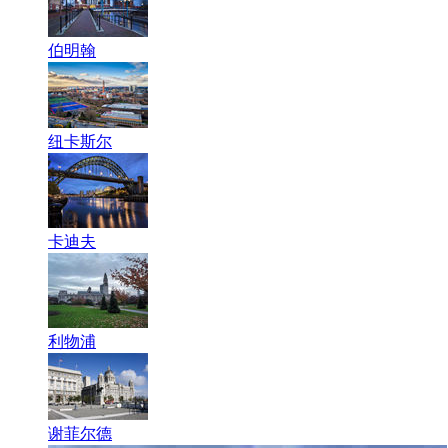
伯明翰
纽卡斯尔
卡迪夫
利物浦
谢菲尔德