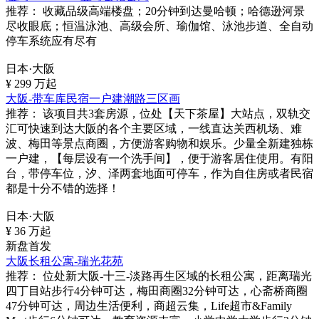
推荐：
收藏品级高端楼盘；20分钟到达曼哈顿；哈德逊河景
尽收眼底；恒温泳池、高级会所、瑜伽馆、泳池步道、全自动
停车系统应有尽有
日本·大阪
¥
299
万起
大阪-带车库民宿一户建潮路三区画
推荐：
该项目共3套房源，位处【天下茶屋】大站点，双轨交
汇可快速到达大阪的各个主要区域，一线直达关西机场、难
波、梅田等景点商圈，方便游客购物和娱乐。少量全新建独栋
一户建，【每层设有一个洗手间】，便于游客居住使用。有阳
台，带停车位，汐、泽两套地面可停车，作为自住房或者民宿
都是十分不错的选择！
日本·大阪
¥
36
万起
新盘首发
大阪长租公寓-瑞光花苑
推荐：
位处新大阪-十三-淡路再生区域的长租公寓，距离瑞光
四丁目站步行4分钟可达，梅田商圈32分钟可达，心斋桥商圈
47分钟可达，周边生活便利，商超云集，Life超市&Family