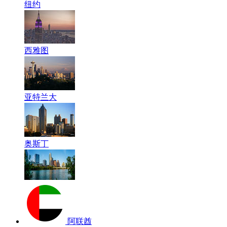
纽约
西雅图
亚特兰大
奥斯丁
阿联酋