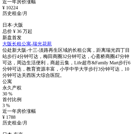
近一年房价涨幅
¥
10224
历史租金/月
日本·大阪
总价 ¥
36
万起
新盘首发
大阪长租公寓-瑞光花苑
位处新大阪-十三-淡路再生区域的长租公寓，距离瑞光四丁目
站步行4分钟可达，梅田商圈32分钟可达，心斋桥商圈47分钟
可达，周边生活便利，商超云集，Life超市&Family Mart步行6
分钟可达，教育资源丰富，小学中学大学步行3分钟可达，10
分钟可达关西医大综合医院。
公寓
永久产权
30
%
首付比例
3
%
近一年房价涨幅
¥
1788
历史租金/月