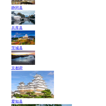
静冈县
兵库县
茨城县
京都府
爱知县