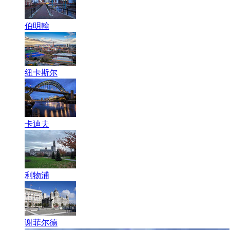
伯明翰
纽卡斯尔
卡迪夫
利物浦
谢菲尔德