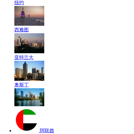
纽约
西雅图
亚特兰大
奥斯丁
阿联酋