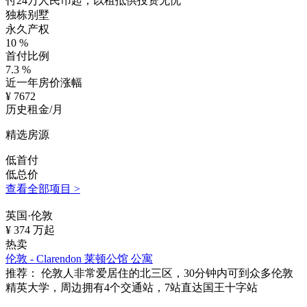
付24万人民币起，以租抵供投资无忧
独栋别墅
永久产权
10
%
首付比例
7.3
%
近一年房价涨幅
¥
7672
历史租金/月
精选房源
低首付
低总价
查看全部项目 >
英国·伦敦
¥
374
万起
热卖
伦敦 - Clarendon 莱顿公馆 公寓
推荐：
伦敦人非常爱居住的北三区，30分钟内可到众多伦敦
精英大学，周边拥有4个交通站，7站直达国王十字站