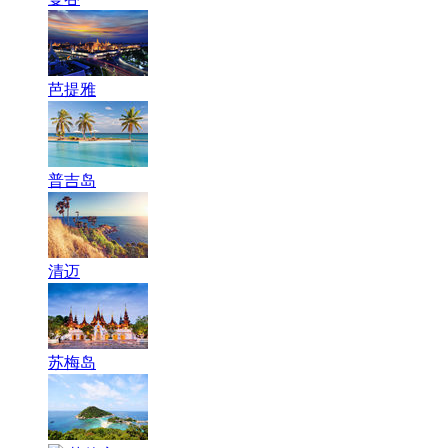
芭提雅
普吉岛
清迈
苏梅岛