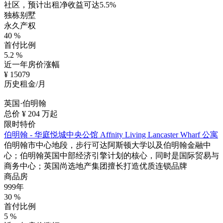
社区，预计出租净收益可达5.5%
独栋别墅
永久产权
40
%
首付比例
5.2
%
近一年房价涨幅
¥
15079
历史租金/月
英国·伯明翰
总价 ¥
204
万起
限时特价
伯明翰 - 华庭悦城中央公馆 Affnity Living Lancaster Wharf 公寓
伯明翰市中心地段，步行可达阿斯顿大学以及伯明翰金融中
心；伯明翰英国中部经济引擎计划的核心，同时是国际贸易与
商务中心；英国尚选地产集团擅长打造优质连锁品牌
商品房
999年
30
%
首付比例
5
%