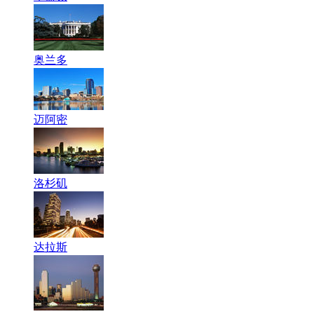
奥兰多
迈阿密
洛杉矶
达拉斯