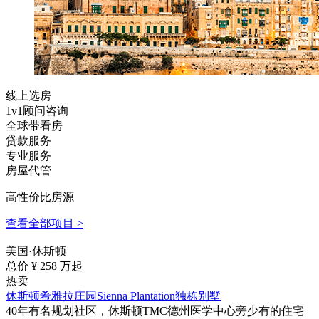
线上选房
1v1顾问咨询
全球带看房
贷款服务
专业服务
房屋代管
高性价比房源
查看全部项目 >
美国·休斯顿
总价 ¥
258
万起
热卖
休斯顿希雅拉庄园Sienna Plantation独栋别墅
40年有名规划社区，休斯顿TMC德州医学中心旁少有的住宅