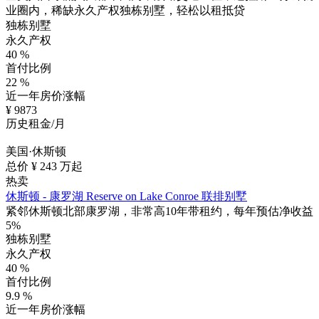
业圈内，稀缺永久产权独栋别墅，轻松以租抵贷
独栋别墅
永久产权
40
%
首付比例
22
%
近一年房价涨幅
¥
9873
历史租金/月
美国·休斯顿
总价 ¥
243
万起
热卖
休斯顿 - 康罗湖 Reserve on Lake Conroe 联排别墅
紧邻休斯顿北部康罗湖，非常高10年带租约，每年预估净收益
5%
独栋别墅
永久产权
40
%
首付比例
9.9
%
近一年房价涨幅