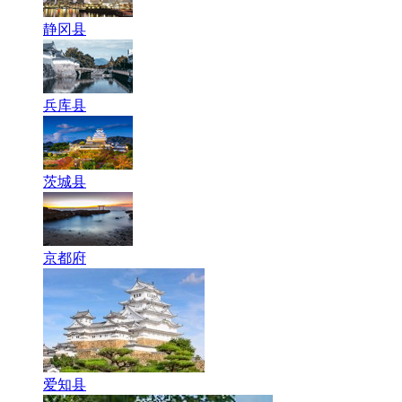
静冈县
兵库县
茨城县
京都府
爱知县