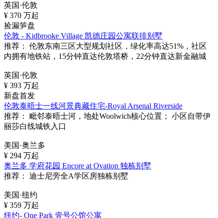
英国·伦敦
¥
370
万起
捡漏笋盘
伦敦 - Kidbrooke Village 凯德庄园公寓联排别墅
推荐：
伦敦东南三区大型规划社区，绿化率高达51%，社区
内拥有地铁站，15分钟直达伦敦塔桥，22分钟直达新金融城
英国·伦敦
¥
393
万起
新盘首发
伦敦泰晤士一线河景典藏住宅-Royal Arsenal Riverside
推荐：
毗邻泰晤士河，地处Woolwich核心位置； 小区自带伊
丽莎白线城铁入口
美国·奥兰多
¥
294
万起
奥兰多 学府花园 Encore at Ovation 独栋别墅
推荐：
迪士尼旁全A学区房独栋别墅
美国·纽约
¥
359
万起
纽约- One Park 壹号公馆公寓