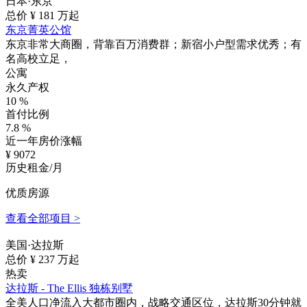
日本·东京
总价 ¥
181
万起
东京菁英公馆
东京非常大商圈，背靠百万消费群；新宿小户型需求优秀；有
名高校立足，
公寓
永久产权
10
%
首付比例
7.8
%
近一年房价涨幅
¥
9072
历史租金/月
优质房源
查看全部项目 >
美国·达拉斯
总价 ¥
237
万起
热卖
达拉斯 - The Ellis 独栋别墅
全美人口净流入大都市圈内，战略交通区位，达拉斯30分钟就