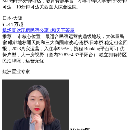
Mart步行6分钟可达，教育资源丰富，小学中学大学步行3分钟
可达，10分钟可达关西医大综合医院。
日本·大阪
¥
144
万起
机场直达现房民宿公寓-i和天下茶屋
推荐：
市核心位置，最适合民宿运营的鼎级地段，大体量民
宿 毗邻地标通天阁和三大商圈难波/心斋桥/日本桥 稳定租金回
报，2023真实运营，入住率95%+，携程 Booking平台可订 优
势户型，大一房视野（套内29.83+4.37平阳台） 独立拥有特区
民泊牌照，运营无忧
鲲洲置业专家