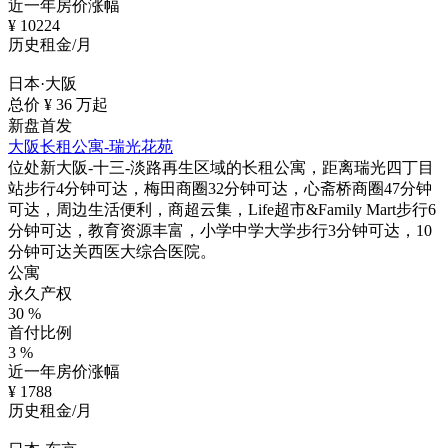
近一年房价涨幅
¥
10224
历史租金/月
日本·大阪
总价 ¥
36
万起
新盘首发
大阪长租公寓-瑞光花苑
位处新大阪-十三-淡路再生区域的长租公寓，距离瑞光四丁目
站步行4分钟可达，梅田商圈32分钟可达，心斋桥商圈47分钟
可达，周边生活便利，商超云集，Life超市&Family Mart步行6
分钟可达，教育资源丰富，小学中学大学步行3分钟可达，10
分钟可达关西医大综合医院。
公寓
永久产权
30
%
首付比例
3
%
近一年房价涨幅
¥
1788
历史租金/月