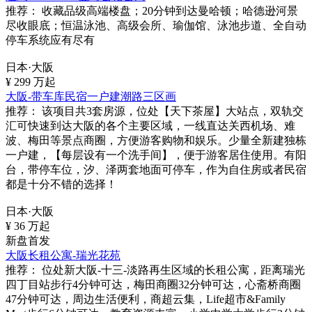
推荐：
收藏品级高端楼盘；20分钟到达曼哈顿；哈德逊河景
尽收眼底；恒温泳池、高级会所、瑜伽馆、泳池步道、全自动
停车系统应有尽有
日本·大阪
¥
299
万起
大阪-带车库民宿一户建潮路三区画
推荐：
该项目共3套房源，位处【天下茶屋】大站点，双轨交
汇可快速到达大阪的各个主要区域，一线直达关西机场、难
波、梅田等景点商圈，方便游客购物和娱乐。少量全新建独栋
一户建，【每层设有一个洗手间】，便于游客居住使用。有阳
台，带停车位，汐、泽两套地面可停车，作为自住房或者民宿
都是十分不错的选择！
日本·大阪
¥
36
万起
新盘首发
大阪长租公寓-瑞光花苑
推荐：
位处新大阪-十三-淡路再生区域的长租公寓，距离瑞光
四丁目站步行4分钟可达，梅田商圈32分钟可达，心斋桥商圈
47分钟可达，周边生活便利，商超云集，Life超市&Family