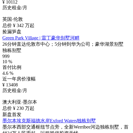
¥
10112
历史租金/月
英国·伦敦
总价 ¥
342
万起
捡漏笋盘
Green Park Village | 雷丁豪华别墅河畔
26分钟直达伦敦市中心；5分钟到华为公司；豪华湖景别墅
独栋别墅
999
10
%
首付比例
4.6
%
近一年房价涨幅
¥
13408
历史租金/月
澳大利亚·墨尔本
总价 ¥
230
万起
新盘首发
墨尔本埃克斯福德水岸Exford Waters独栋别墅
墨尔本西部交通枢纽节点旁，全新Werribee河边独栋别墅，首