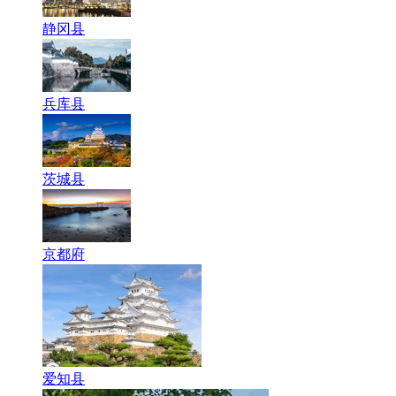
静冈县
兵库县
茨城县
京都府
爱知县