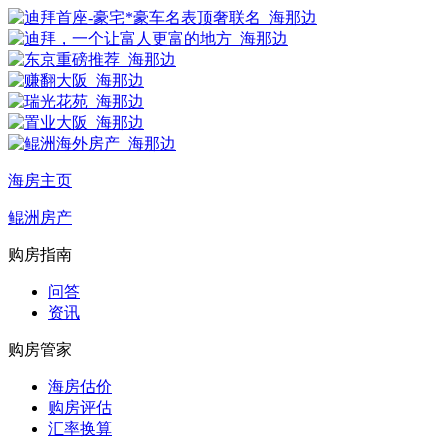
海房主页
鲲洲房产
购房指南
问答
资讯
购房管家
海房估价
购房评估
汇率换算