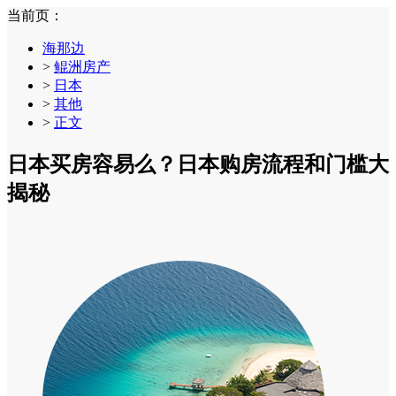
当前页：
海那边
>
鲲洲房产
>
日本
>
其他
>
正文
日本买房容易么？日本购房流程和门槛大
揭秘