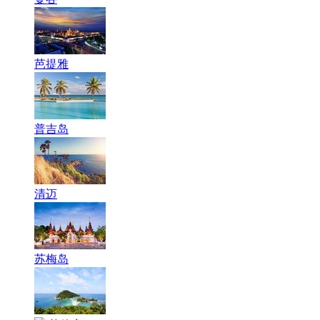
芭提雅
普吉岛
清迈
苏梅岛