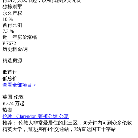
付24万人民币起，以租抵供投资无忧
独栋别墅
永久产权
10
%
首付比例
7.3
%
近一年房价涨幅
¥
7672
历史租金/月
精选房源
低首付
低总价
查看全部项目 >
英国·伦敦
¥
374
万起
热卖
伦敦 - Clarendon 莱顿公馆 公寓
推荐：
伦敦人非常爱居住的北三区，30分钟内可到众多伦敦
精英大学，周边拥有4个交通站，7站直达国王十字站