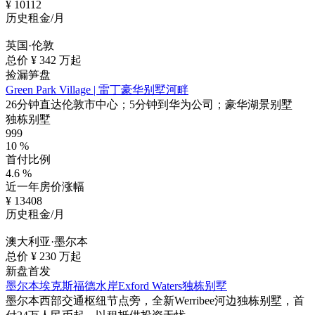
¥
10112
历史租金/月
英国·伦敦
总价 ¥
342
万起
捡漏笋盘
Green Park Village | 雷丁豪华别墅河畔
26分钟直达伦敦市中心；5分钟到华为公司；豪华湖景别墅
独栋别墅
999
10
%
首付比例
4.6
%
近一年房价涨幅
¥
13408
历史租金/月
澳大利亚·墨尔本
总价 ¥
230
万起
新盘首发
墨尔本埃克斯福德水岸Exford Waters独栋别墅
墨尔本西部交通枢纽节点旁，全新Werribee河边独栋别墅，首