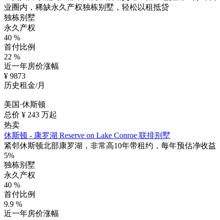
业圈内，稀缺永久产权独栋别墅，轻松以租抵贷
独栋别墅
永久产权
40
%
首付比例
22
%
近一年房价涨幅
¥
9873
历史租金/月
美国·休斯顿
总价 ¥
243
万起
热卖
休斯顿 - 康罗湖 Reserve on Lake Conroe 联排别墅
紧邻休斯顿北部康罗湖，非常高10年带租约，每年预估净收益
5%
独栋别墅
永久产权
40
%
首付比例
9.9
%
近一年房价涨幅