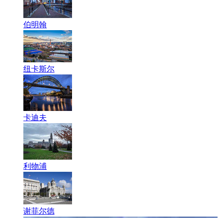
伯明翰
纽卡斯尔
卡迪夫
利物浦
谢菲尔德