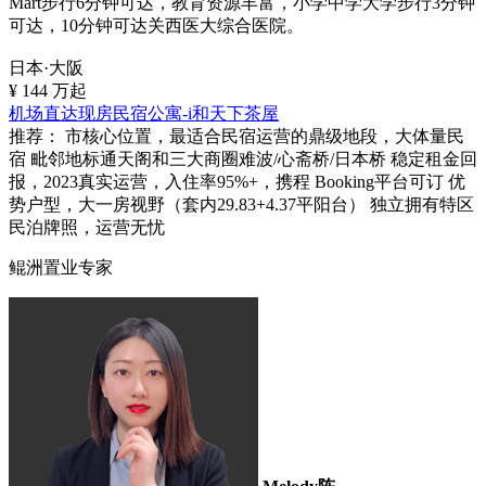
Mart步行6分钟可达，教育资源丰富，小学中学大学步行3分钟
可达，10分钟可达关西医大综合医院。
日本·大阪
¥
144
万起
机场直达现房民宿公寓-i和天下茶屋
推荐：
市核心位置，最适合民宿运营的鼎级地段，大体量民
宿 毗邻地标通天阁和三大商圈难波/心斋桥/日本桥 稳定租金回
报，2023真实运营，入住率95%+，携程 Booking平台可订 优
势户型，大一房视野（套内29.83+4.37平阳台） 独立拥有特区
民泊牌照，运营无忧
鲲洲置业专家