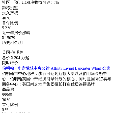
社区，预计出租净收益可达5.5%
独栋别墅
永久产权
40
%
首付比例
5.2
%
近一年房价涨幅
¥
15079
历史租金/月
英国·伯明翰
总价 ¥
204
万起
限时特价
伯明翰 - 华庭悦城中央公馆 Affnity Living Lancaster Wharf 公寓
伯明翰市中心地段，步行可达阿斯顿大学以及伯明翰金融中
心；伯明翰英国中部经济引擎计划的核心，同时是国际贸易与
商务中心；英国尚选地产集团擅长打造优质连锁品牌
商品房
999年
30
%
首付比例
5
%