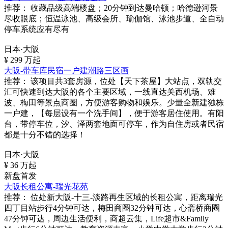
推荐：
收藏品级高端楼盘；20分钟到达曼哈顿；哈德逊河景
尽收眼底；恒温泳池、高级会所、瑜伽馆、泳池步道、全自动
停车系统应有尽有
日本·大阪
¥
299
万起
大阪-带车库民宿一户建潮路三区画
推荐：
该项目共3套房源，位处【天下茶屋】大站点，双轨交
汇可快速到达大阪的各个主要区域，一线直达关西机场、难
波、梅田等景点商圈，方便游客购物和娱乐。少量全新建独栋
一户建，【每层设有一个洗手间】，便于游客居住使用。有阳
台，带停车位，汐、泽两套地面可停车，作为自住房或者民宿
都是十分不错的选择！
日本·大阪
¥
36
万起
新盘首发
大阪长租公寓-瑞光花苑
推荐：
位处新大阪-十三-淡路再生区域的长租公寓，距离瑞光
四丁目站步行4分钟可达，梅田商圈32分钟可达，心斋桥商圈
47分钟可达，周边生活便利，商超云集，Life超市&Family