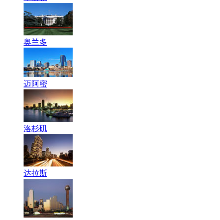
奥兰多
迈阿密
洛杉矶
达拉斯