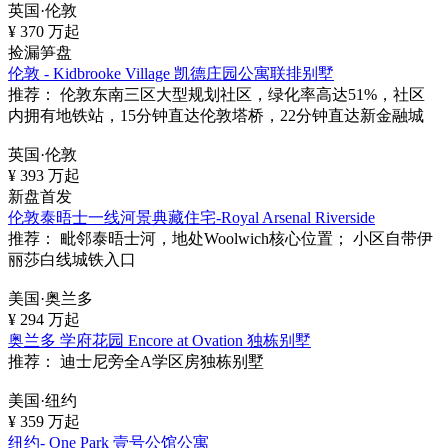
英国·伦敦
¥
370
万起
捡漏笋盘
伦敦 - Kidbrooke Village 凯德庄园公寓联排别墅
推荐：
伦敦东南三区大型规划社区，绿化率高达51%，社区
内拥有地铁站，15分钟直达伦敦塔桥，22分钟直达新金融城
英国·伦敦
¥
393
万起
新盘首发
伦敦泰晤士一线河景典藏住宅-Royal Arsenal Riverside
推荐：
毗邻泰晤士河，地处Woolwich核心位置； 小区自带伊
丽莎白线城铁入口
美国·奥兰多
¥
294
万起
奥兰多 学府花园 Encore at Ovation 独栋别墅
推荐：
迪士尼旁全A学区房独栋别墅
美国·纽约
¥
359
万起
纽约- One Park 壹号公馆公寓