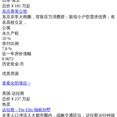
日本·东京
总价 ¥
181
万起
东京菁英公馆
东京非常大商圈，背靠百万消费群；新宿小户型需求优秀；有
名高校立足，
公寓
永久产权
10
%
首付比例
7.8
%
近一年房价涨幅
¥
9072
历史租金/月
优质房源
查看全部项目 >
美国·达拉斯
总价 ¥
237
万起
热卖
达拉斯 - The Ellis 独栋别墅
全美人口净流入大都市圈内，战略交通区位，达拉斯30分钟就