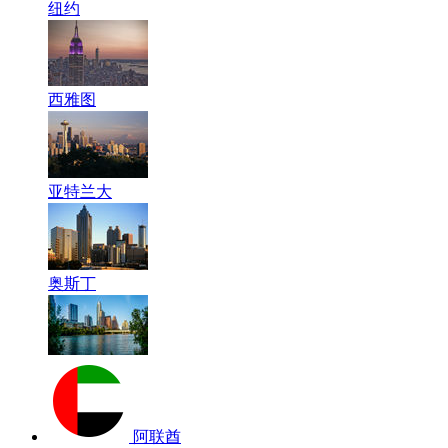
纽约
西雅图
亚特兰大
奥斯丁
阿联酋