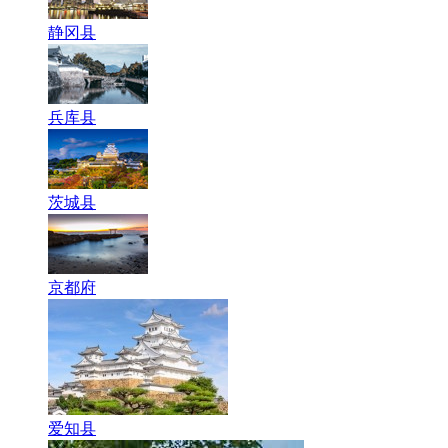
静冈县
兵库县
茨城县
京都府
爱知县