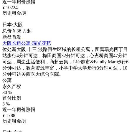
近一年房价涨幅
¥
10224
历史租金/月
日本·大阪
总价 ¥
36
万起
新盘首发
大阪长租公寓-瑞光花苑
位处新大阪-十三-淡路再生区域的长租公寓，距离瑞光四丁目
站步行4分钟可达，梅田商圈32分钟可达，心斋桥商圈47分钟
可达，周边生活便利，商超云集，Life超市&Family Mart步行6
分钟可达，教育资源丰富，小学中学大学步行3分钟可达，10
分钟可达关西医大综合医院。
公寓
永久产权
30
%
首付比例
3
%
近一年房价涨幅
¥
1788
历史租金/月