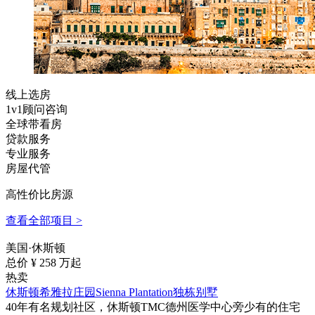
线上选房
1v1顾问咨询
全球带看房
贷款服务
专业服务
房屋代管
高性价比房源
查看全部项目 >
美国·休斯顿
总价 ¥
258
万起
热卖
休斯顿希雅拉庄园Sienna Plantation独栋别墅
40年有名规划社区，休斯顿TMC德州医学中心旁少有的住宅