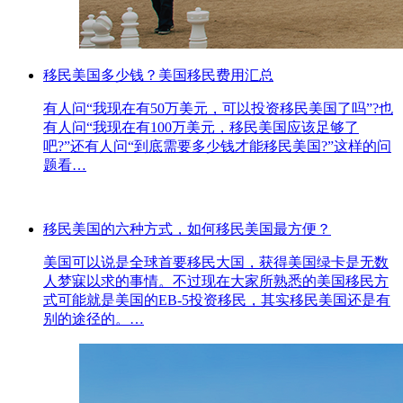
移民美国多少钱？美国移民费用汇总
有人问“我现在有50万美元，可以投资移民美国了吗”?也
有人问“我现在有100万美元，移民美国应该足够了
吧?”还有人问“到底需要多少钱才能移民美国?”这样的问
题看…
移民美国的六种方式，如何移民美国最方便？
美国可以说是全球首要移民大国，获得美国绿卡是无数
人梦寐以求的事情。不过现在大家所熟悉的美国移民方
式可能就是美国的EB-5投资移民，其实移民美国还是有
别的途径的。…