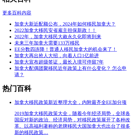
更多百科内容
加拿大新近配额公布，2024年如何移民加拿大？
2022加拿大移民安省雇主担保新政！！
2022年，加拿大移民大赦永久化即将到来
未来三年加拿大需要133万移民
EE分数四连降！普通人移民加拿大的机会来了！
加拿大再出抢人大招，向着人口1亿前进
加拿大宣布超级签证，最长入境可停留7年
加拿大配偶团聚移民近年政策上有什么变化？ 怎么申
请？
热门百科
加拿大移民政策新近整理大全，内附最齐全EE加分项
2019加拿大移民政策大全，随着今年经济局势，全球各
国应对新的政治、经济局势，对移民政策展开了各种改
革。以高福利著称的老牌移民大国加拿大也出台了很多
新的移民政策…