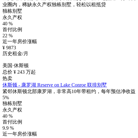
业圈内，稀缺永久产权独栋别墅，轻松以租抵贷
独栋别墅
永久产权
40
%
首付比例
22
%
近一年房价涨幅
¥
9873
历史租金/月
美国·休斯顿
总价 ¥
243
万起
热卖
休斯顿 - 康罗湖 Reserve on Lake Conroe 联排别墅
紧邻休斯顿北部康罗湖，非常高10年带租约，每年预估净收益
5%
独栋别墅
永久产权
40
%
首付比例
9.9
%
近一年房价涨幅