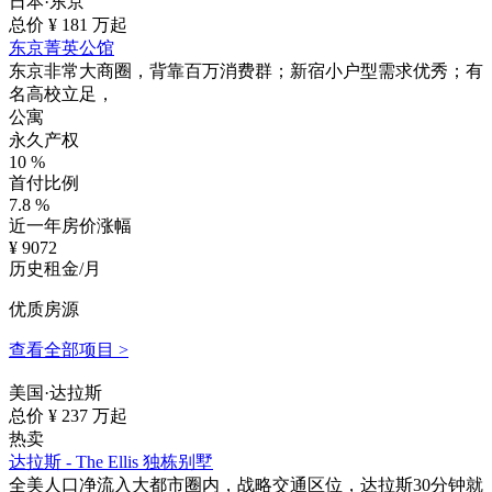
日本·东京
总价 ¥
181
万起
东京菁英公馆
东京非常大商圈，背靠百万消费群；新宿小户型需求优秀；有
名高校立足，
公寓
永久产权
10
%
首付比例
7.8
%
近一年房价涨幅
¥
9072
历史租金/月
优质房源
查看全部项目 >
美国·达拉斯
总价 ¥
237
万起
热卖
达拉斯 - The Ellis 独栋别墅
全美人口净流入大都市圈内，战略交通区位，达拉斯30分钟就