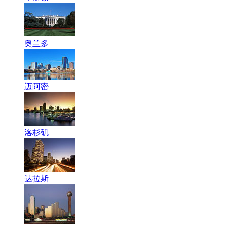
奥兰多
迈阿密
洛杉矶
达拉斯