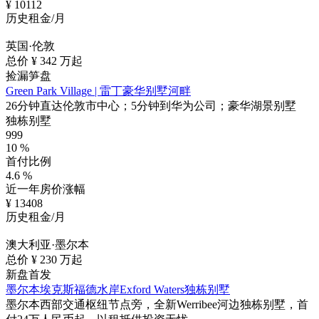
¥
10112
历史租金/月
英国·伦敦
总价 ¥
342
万起
捡漏笋盘
Green Park Village | 雷丁豪华别墅河畔
26分钟直达伦敦市中心；5分钟到华为公司；豪华湖景别墅
独栋别墅
999
10
%
首付比例
4.6
%
近一年房价涨幅
¥
13408
历史租金/月
澳大利亚·墨尔本
总价 ¥
230
万起
新盘首发
墨尔本埃克斯福德水岸Exford Waters独栋别墅
墨尔本西部交通枢纽节点旁，全新Werribee河边独栋别墅，首