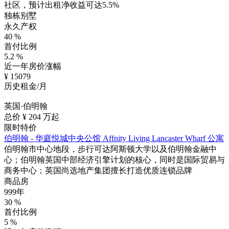
社区，预计出租净收益可达5.5%
独栋别墅
永久产权
40
%
首付比例
5.2
%
近一年房价涨幅
¥
15079
历史租金/月
英国·伯明翰
总价 ¥
204
万起
限时特价
伯明翰 - 华庭悦城中央公馆 Affnity Living Lancaster Wharf 公寓
伯明翰市中心地段，步行可达阿斯顿大学以及伯明翰金融中
心；伯明翰英国中部经济引擎计划的核心，同时是国际贸易与
商务中心；英国尚选地产集团擅长打造优质连锁品牌
商品房
999年
30
%
首付比例
5
%