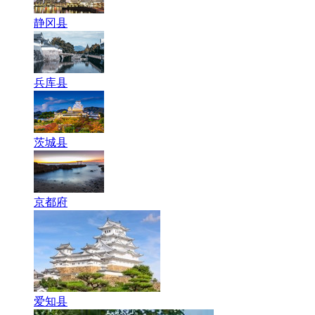
静冈县
兵库县
茨城县
京都府
爱知县