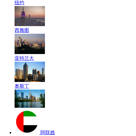
纽约
西雅图
亚特兰大
奥斯丁
阿联酋