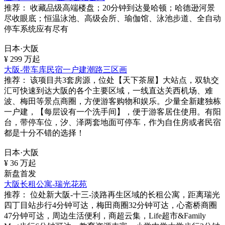
推荐：
收藏品级高端楼盘；20分钟到达曼哈顿；哈德逊河景
尽收眼底；恒温泳池、高级会所、瑜伽馆、泳池步道、全自动
停车系统应有尽有
日本·大阪
¥
299
万起
大阪-带车库民宿一户建潮路三区画
推荐：
该项目共3套房源，位处【天下茶屋】大站点，双轨交
汇可快速到达大阪的各个主要区域，一线直达关西机场、难
波、梅田等景点商圈，方便游客购物和娱乐。少量全新建独栋
一户建，【每层设有一个洗手间】，便于游客居住使用。有阳
台，带停车位，汐、泽两套地面可停车，作为自住房或者民宿
都是十分不错的选择！
日本·大阪
¥
36
万起
新盘首发
大阪长租公寓-瑞光花苑
推荐：
位处新大阪-十三-淡路再生区域的长租公寓，距离瑞光
四丁目站步行4分钟可达，梅田商圈32分钟可达，心斋桥商圈
47分钟可达，周边生活便利，商超云集，Life超市&Family