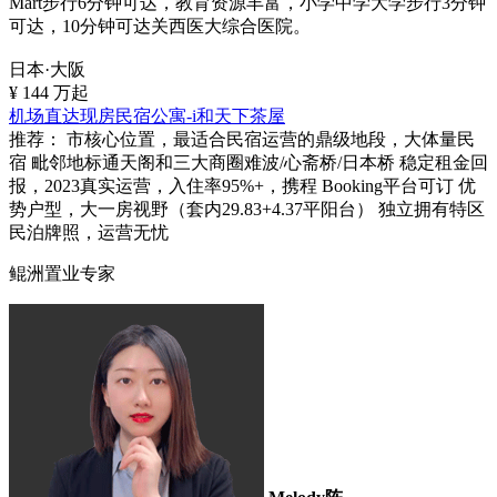
Mart步行6分钟可达，教育资源丰富，小学中学大学步行3分钟
可达，10分钟可达关西医大综合医院。
日本·大阪
¥
144
万起
机场直达现房民宿公寓-i和天下茶屋
推荐：
市核心位置，最适合民宿运营的鼎级地段，大体量民
宿 毗邻地标通天阁和三大商圈难波/心斋桥/日本桥 稳定租金回
报，2023真实运营，入住率95%+，携程 Booking平台可订 优
势户型，大一房视野（套内29.83+4.37平阳台） 独立拥有特区
民泊牌照，运营无忧
鲲洲置业专家