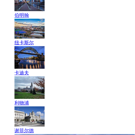
伯明翰
纽卡斯尔
卡迪夫
利物浦
谢菲尔德