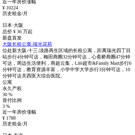
近一年房价涨幅
¥
10224
历史租金/月
日本·大阪
总价 ¥
36
万起
新盘首发
大阪长租公寓-瑞光花苑
位处新大阪-十三-淡路再生区域的长租公寓，距离瑞光四丁目
站步行4分钟可达，梅田商圈32分钟可达，心斋桥商圈47分钟
可达，周边生活便利，商超云集，Life超市&Family Mart步行6
分钟可达，教育资源丰富，小学中学大学步行3分钟可达，10
分钟可达关西医大综合医院。
公寓
永久产权
30
%
首付比例
3
%
近一年房价涨幅
¥
1788
历史租金/月