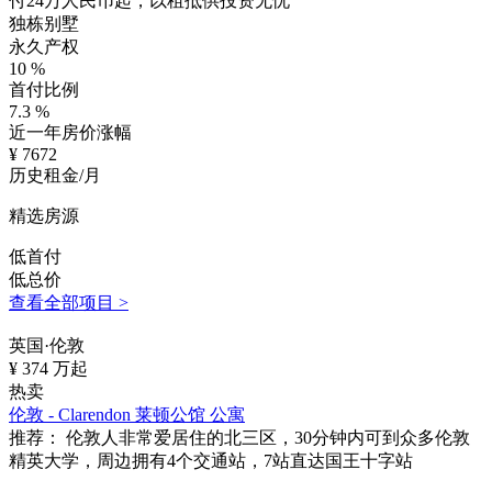
付24万人民币起，以租抵供投资无忧
独栋别墅
永久产权
10
%
首付比例
7.3
%
近一年房价涨幅
¥
7672
历史租金/月
精选房源
低首付
低总价
查看全部项目 >
英国·伦敦
¥
374
万起
热卖
伦敦 - Clarendon 莱顿公馆 公寓
推荐：
伦敦人非常爱居住的北三区，30分钟内可到众多伦敦
精英大学，周边拥有4个交通站，7站直达国王十字站