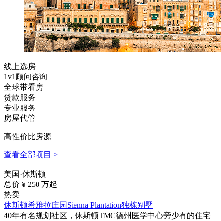
线上选房
1v1顾问咨询
全球带看房
贷款服务
专业服务
房屋代管
高性价比房源
查看全部项目 >
美国·休斯顿
总价 ¥
258
万起
热卖
休斯顿希雅拉庄园Sienna Plantation独栋别墅
40年有名规划社区，休斯顿TMC德州医学中心旁少有的住宅