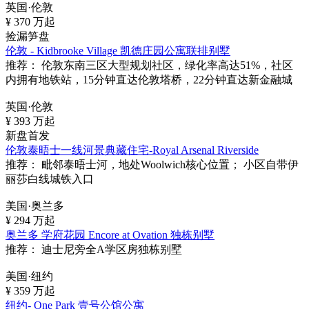
英国·伦敦
¥
370
万起
捡漏笋盘
伦敦 - Kidbrooke Village 凯德庄园公寓联排别墅
推荐：
伦敦东南三区大型规划社区，绿化率高达51%，社区
内拥有地铁站，15分钟直达伦敦塔桥，22分钟直达新金融城
英国·伦敦
¥
393
万起
新盘首发
伦敦泰晤士一线河景典藏住宅-Royal Arsenal Riverside
推荐：
毗邻泰晤士河，地处Woolwich核心位置； 小区自带伊
丽莎白线城铁入口
美国·奥兰多
¥
294
万起
奥兰多 学府花园 Encore at Ovation 独栋别墅
推荐：
迪士尼旁全A学区房独栋别墅
美国·纽约
¥
359
万起
纽约- One Park 壹号公馆公寓