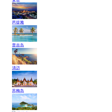
芭提雅
普吉岛
清迈
苏梅岛