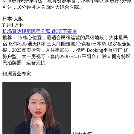
Mart步行6分钟可达，教育资源丰富，小学中学大学步行3分钟
可达，10分钟可达关西医大综合医院。
日本·大阪
¥
144
万起
机场直达现房民宿公寓-i和天下茶屋
推荐：
市核心位置，最适合民宿运营的鼎级地段，大体量民
宿 毗邻地标通天阁和三大商圈难波/心斋桥/日本桥 稳定租金回
报，2023真实运营，入住率95%+，携程 Booking平台可订 优
势户型，大一房视野（套内29.83+4.37平阳台） 独立拥有特区
民泊牌照，运营无忧
鲲洲置业专家