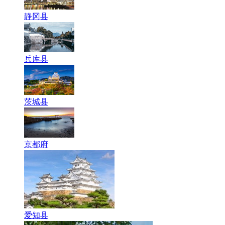
静冈县
兵库县
茨城县
京都府
爱知县