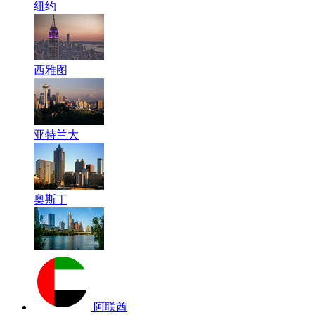
纽约
西雅图
亚特兰大
奥斯丁
阿联酋