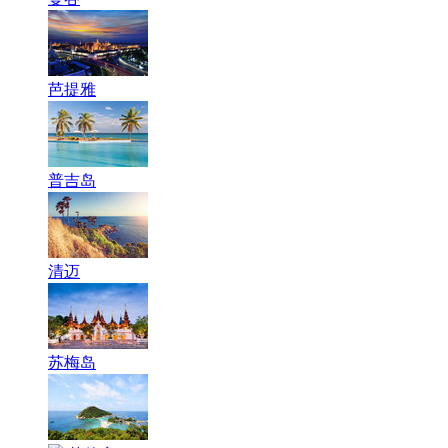
芭提雅
普吉岛
清迈
苏梅岛