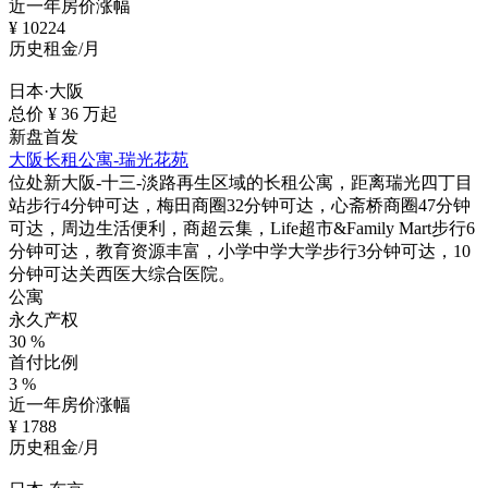
近一年房价涨幅
¥
10224
历史租金/月
日本·大阪
总价 ¥
36
万起
新盘首发
大阪长租公寓-瑞光花苑
位处新大阪-十三-淡路再生区域的长租公寓，距离瑞光四丁目
站步行4分钟可达，梅田商圈32分钟可达，心斋桥商圈47分钟
可达，周边生活便利，商超云集，Life超市&Family Mart步行6
分钟可达，教育资源丰富，小学中学大学步行3分钟可达，10
分钟可达关西医大综合医院。
公寓
永久产权
30
%
首付比例
3
%
近一年房价涨幅
¥
1788
历史租金/月