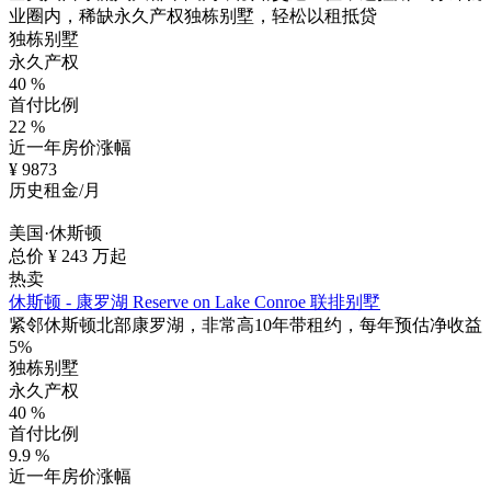
业圈内，稀缺永久产权独栋别墅，轻松以租抵贷
独栋别墅
永久产权
40
%
首付比例
22
%
近一年房价涨幅
¥
9873
历史租金/月
美国·休斯顿
总价 ¥
243
万起
热卖
休斯顿 - 康罗湖 Reserve on Lake Conroe 联排别墅
紧邻休斯顿北部康罗湖，非常高10年带租约，每年预估净收益
5%
独栋别墅
永久产权
40
%
首付比例
9.9
%
近一年房价涨幅