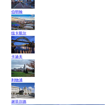
伯明翰
纽卡斯尔
卡迪夫
利物浦
谢菲尔德