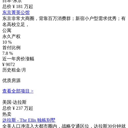
日本·东京
总价 ¥
181
万起
东京菁英公馆
东京非常大商圈，背靠百万消费群；新宿小户型需求优秀；有
名高校立足，
公寓
永久产权
10
%
首付比例
7.8
%
近一年房价涨幅
¥
9072
历史租金/月
优质房源
查看全部项目 >
美国·达拉斯
总价 ¥
237
万起
热卖
达拉斯 - The Ellis 独栋别墅
全美人口净流入大都市圈内，战略交通区位，达拉斯30分钟就