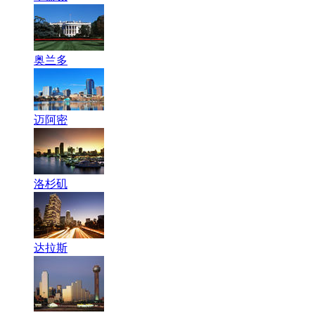
奥兰多
迈阿密
洛杉矶
达拉斯