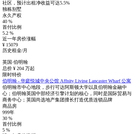
社区，预计出租净收益可达5.5%
独栋别墅
永久产权
40
%
首付比例
5.2
%
近一年房价涨幅
¥
15079
历史租金/月
英国·伯明翰
总价 ¥
204
万起
限时特价
伯明翰 - 华庭悦城中央公馆 Affnity Living Lancaster Wharf 公寓
伯明翰市中心地段，步行可达阿斯顿大学以及伯明翰金融中
心；伯明翰英国中部经济引擎计划的核心，同时是国际贸易与
商务中心；英国尚选地产集团擅长打造优质连锁品牌
商品房
999年
30
%
首付比例
5
%