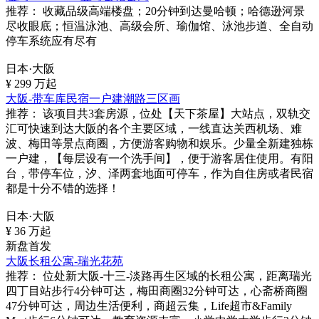
推荐：
收藏品级高端楼盘；20分钟到达曼哈顿；哈德逊河景
尽收眼底；恒温泳池、高级会所、瑜伽馆、泳池步道、全自动
停车系统应有尽有
日本·大阪
¥
299
万起
大阪-带车库民宿一户建潮路三区画
推荐：
该项目共3套房源，位处【天下茶屋】大站点，双轨交
汇可快速到达大阪的各个主要区域，一线直达关西机场、难
波、梅田等景点商圈，方便游客购物和娱乐。少量全新建独栋
一户建，【每层设有一个洗手间】，便于游客居住使用。有阳
台，带停车位，汐、泽两套地面可停车，作为自住房或者民宿
都是十分不错的选择！
日本·大阪
¥
36
万起
新盘首发
大阪长租公寓-瑞光花苑
推荐：
位处新大阪-十三-淡路再生区域的长租公寓，距离瑞光
四丁目站步行4分钟可达，梅田商圈32分钟可达，心斋桥商圈
47分钟可达，周边生活便利，商超云集，Life超市&Family