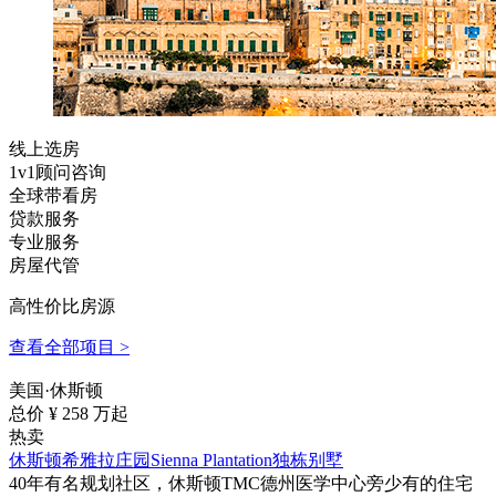
线上选房
1v1顾问咨询
全球带看房
贷款服务
专业服务
房屋代管
高性价比房源
查看全部项目 >
美国·休斯顿
总价 ¥
258
万起
热卖
休斯顿希雅拉庄园Sienna Plantation独栋别墅
40年有名规划社区，休斯顿TMC德州医学中心旁少有的住宅