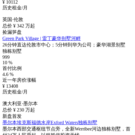
¥
10112
历史租金/月
英国·伦敦
总价 ¥
342
万起
捡漏笋盘
Green Park Village | 雷丁豪华别墅河畔
26分钟直达伦敦市中心；5分钟到华为公司；豪华湖景别墅
独栋别墅
999
10
%
首付比例
4.6
%
近一年房价涨幅
¥
13408
历史租金/月
澳大利亚·墨尔本
总价 ¥
230
万起
新盘首发
墨尔本埃克斯福德水岸Exford Waters独栋别墅
墨尔本西部交通枢纽节点旁，全新Werribee河边独栋别墅，首