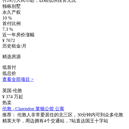
付24万人民币起，以租抵供投资无忧
独栋别墅
永久产权
10
%
首付比例
7.3
%
近一年房价涨幅
¥
7672
历史租金/月
精选房源
低首付
低总价
查看全部项目 >
英国·伦敦
¥
374
万起
热卖
伦敦 - Clarendon 莱顿公馆 公寓
推荐：
伦敦人非常爱居住的北三区，30分钟内可到众多伦敦
精英大学，周边拥有4个交通站，7站直达国王十字站