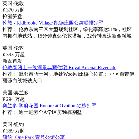
英国·伦敦
¥
370
万起
捡漏笋盘
伦敦 - Kidbrooke Village 凯德庄园公寓联排别墅
推荐：
伦敦东南三区大型规划社区，绿化率高达51%，社区
内拥有地铁站，15分钟直达伦敦塔桥，22分钟直达新金融城
英国·伦敦
¥
393
万起
新盘首发
伦敦泰晤士一线河景典藏住宅-Royal Arsenal Riverside
推荐：
毗邻泰晤士河，地处Woolwich核心位置； 小区自带伊
丽莎白线城铁入口
美国·奥兰多
¥
294
万起
奥兰多 学府花园 Encore at Ovation 独栋别墅
推荐：
迪士尼旁全A学区房独栋别墅
美国·纽约
¥
359
万起
纽约- One Park 壹号公馆公寓