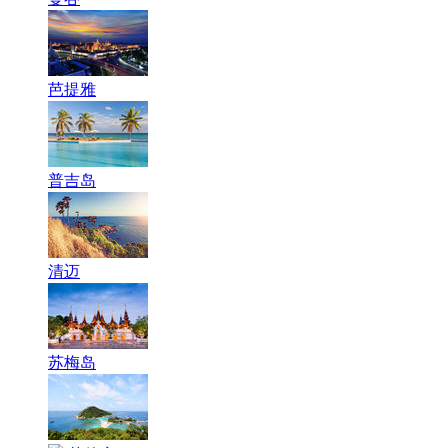
芭提雅
普吉岛
清迈
苏梅岛