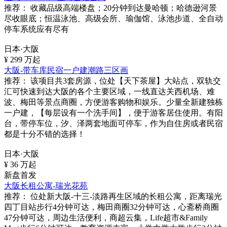
推荐：
收藏品级高端楼盘；20分钟到达曼哈顿；哈德逊河景
尽收眼底；恒温泳池、高级会所、瑜伽馆、泳池步道、全自动
停车系统应有尽有
日本·大阪
¥
299
万起
大阪-带车库民宿一户建潮路三区画
推荐：
该项目共3套房源，位处【天下茶屋】大站点，双轨交
汇可快速到达大阪的各个主要区域，一线直达关西机场、难
波、梅田等景点商圈，方便游客购物和娱乐。少量全新建独栋
一户建，【每层设有一个洗手间】，便于游客居住使用。有阳
台，带停车位，汐、泽两套地面可停车，作为自住房或者民宿
都是十分不错的选择！
日本·大阪
¥
36
万起
新盘首发
大阪长租公寓-瑞光花苑
推荐：
位处新大阪-十三-淡路再生区域的长租公寓，距离瑞光
四丁目站步行4分钟可达，梅田商圈32分钟可达，心斋桥商圈
47分钟可达，周边生活便利，商超云集，Life超市&Family