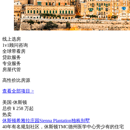
线上选房
1v1顾问咨询
全球带看房
贷款服务
专业服务
房屋代管
高性价比房源
查看全部项目 >
美国·休斯顿
总价 ¥
258
万起
热卖
休斯顿希雅拉庄园Sienna Plantation独栋别墅
40年有名规划社区，休斯顿TMC德州医学中心旁少有的住宅