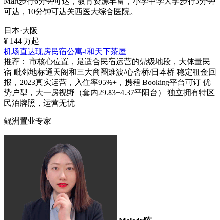
Mart步行6分钟可达，教育资源丰富，小学中学大学步行3分钟
可达，10分钟可达关西医大综合医院。
日本·大阪
¥
144
万起
机场直达现房民宿公寓-i和天下茶屋
推荐：
市核心位置，最适合民宿运营的鼎级地段，大体量民
宿 毗邻地标通天阁和三大商圈难波/心斋桥/日本桥 稳定租金回
报，2023真实运营，入住率95%+，携程 Booking平台可订 优
势户型，大一房视野（套内29.83+4.37平阳台） 独立拥有特区
民泊牌照，运营无忧
鲲洲置业专家