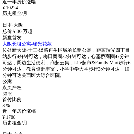
近一年房价涨幅
¥
10224
历史租金/月
日本·大阪
总价 ¥
36
万起
新盘首发
大阪长租公寓-瑞光花苑
位处新大阪-十三-淡路再生区域的长租公寓，距离瑞光四丁目
站步行4分钟可达，梅田商圈32分钟可达，心斋桥商圈47分钟
可达，周边生活便利，商超云集，Life超市&Family Mart步行6
分钟可达，教育资源丰富，小学中学大学步行3分钟可达，10
分钟可达关西医大综合医院。
公寓
永久产权
30
%
首付比例
3
%
近一年房价涨幅
¥
1788
历史租金/月