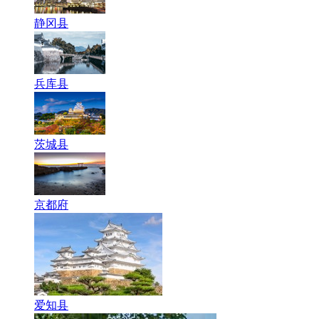
静冈县
兵库县
茨城县
京都府
爱知县