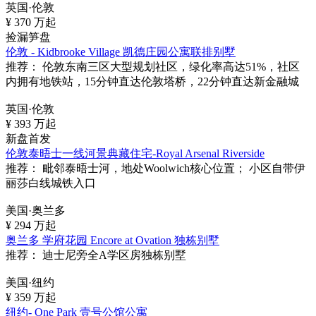
英国·伦敦
¥
370
万起
捡漏笋盘
伦敦 - Kidbrooke Village 凯德庄园公寓联排别墅
推荐：
伦敦东南三区大型规划社区，绿化率高达51%，社区
内拥有地铁站，15分钟直达伦敦塔桥，22分钟直达新金融城
英国·伦敦
¥
393
万起
新盘首发
伦敦泰晤士一线河景典藏住宅-Royal Arsenal Riverside
推荐：
毗邻泰晤士河，地处Woolwich核心位置； 小区自带伊
丽莎白线城铁入口
美国·奥兰多
¥
294
万起
奥兰多 学府花园 Encore at Ovation 独栋别墅
推荐：
迪士尼旁全A学区房独栋别墅
美国·纽约
¥
359
万起
纽约- One Park 壹号公馆公寓