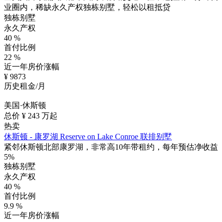
业圈内，稀缺永久产权独栋别墅，轻松以租抵贷
独栋别墅
永久产权
40
%
首付比例
22
%
近一年房价涨幅
¥
9873
历史租金/月
美国·休斯顿
总价 ¥
243
万起
热卖
休斯顿 - 康罗湖 Reserve on Lake Conroe 联排别墅
紧邻休斯顿北部康罗湖，非常高10年带租约，每年预估净收益
5%
独栋别墅
永久产权
40
%
首付比例
9.9
%
近一年房价涨幅