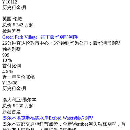
¥
10112
历史租金/月
英国·伦敦
总价 ¥
342
万起
捡漏笋盘
Green Park Village | 雷丁豪华别墅河畔
26分钟直达伦敦市中心；5分钟到华为公司；豪华湖景别墅
独栋别墅
999
10
%
首付比例
4.6
%
近一年房价涨幅
¥
13408
历史租金/月
澳大利亚·墨尔本
总价 ¥
230
万起
新盘首发
墨尔本埃克斯福德水岸Exford Waters独栋别墅
墨尔本西部交通枢纽节点旁，全新Werribee河边独栋别墅，首