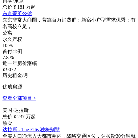
日本·东京
总价 ¥
181
万起
东京菁英公馆
东京非常大商圈，背靠百万消费群；新宿小户型需求优秀；有
名高校立足，
公寓
永久产权
10
%
首付比例
7.8
%
近一年房价涨幅
¥
9072
历史租金/月
优质房源
查看全部项目 >
美国·达拉斯
总价 ¥
237
万起
热卖
达拉斯 - The Ellis 独栋别墅
全美人口净流入大都市圈内，战略交通区位，达拉斯30分钟就