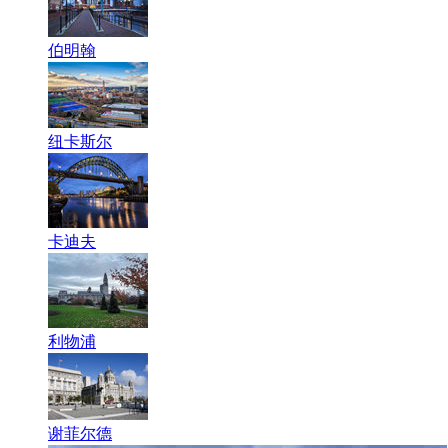
伯明翰
纽卡斯尔
卡迪夫
利物浦
谢菲尔德