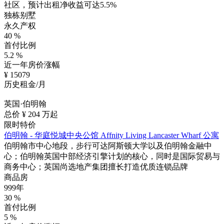
社区，预计出租净收益可达5.5%
独栋别墅
永久产权
40
%
首付比例
5.2
%
近一年房价涨幅
¥
15079
历史租金/月
英国·伯明翰
总价 ¥
204
万起
限时特价
伯明翰 - 华庭悦城中央公馆 Affnity Living Lancaster Wharf 公寓
伯明翰市中心地段，步行可达阿斯顿大学以及伯明翰金融中
心；伯明翰英国中部经济引擎计划的核心，同时是国际贸易与
商务中心；英国尚选地产集团擅长打造优质连锁品牌
商品房
999年
30
%
首付比例
5
%