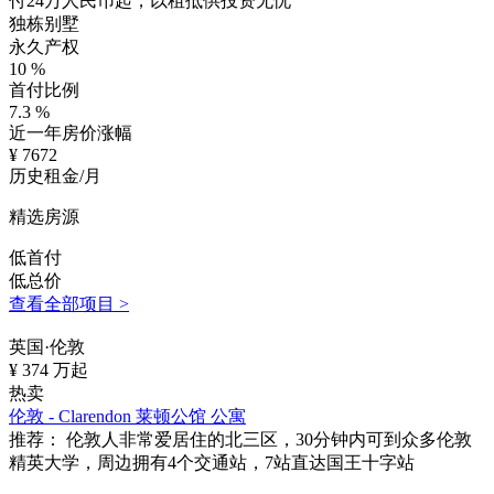
付24万人民币起，以租抵供投资无忧
独栋别墅
永久产权
10
%
首付比例
7.3
%
近一年房价涨幅
¥
7672
历史租金/月
精选房源
低首付
低总价
查看全部项目 >
英国·伦敦
¥
374
万起
热卖
伦敦 - Clarendon 莱顿公馆 公寓
推荐：
伦敦人非常爱居住的北三区，30分钟内可到众多伦敦
精英大学，周边拥有4个交通站，7站直达国王十字站