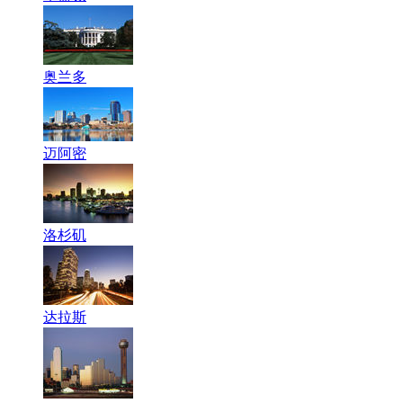
奥兰多
迈阿密
洛杉矶
达拉斯