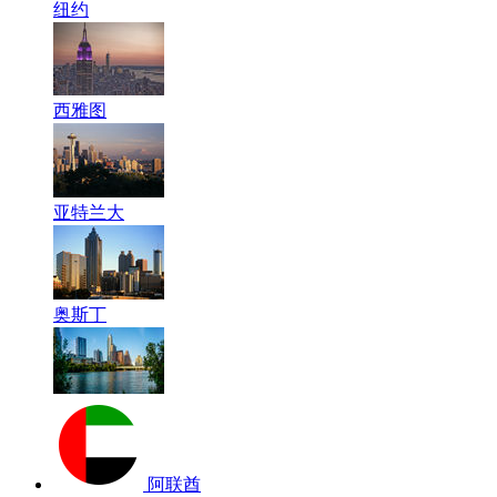
纽约
西雅图
亚特兰大
奥斯丁
阿联酋