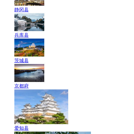
静冈县
兵库县
茨城县
京都府
爱知县