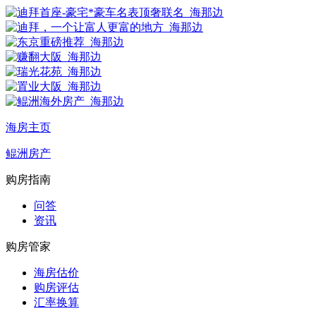
海房主页
鲲洲房产
购房指南
问答
资讯
购房管家
海房估价
购房评估
汇率换算