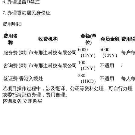
6. 办理逗留D签注
7. 办理香港居民身份证
费用明细
费用名
金额(单
收费机构
会员金额
费用
称
位)
6000
5000
服务费
深圳市海那边科技有限公司
每户
（CNY）
（CNY）
100
咨询费
深圳市海那边科技有限公司
不适用
/
（CNY）
230
签证费
香港入境处
不适用
每人
（HKD）
若项目操作过程中，涉及翻译、公证等资料处理，可自行办理
或委托海那边办理，费用自理。
咨询服务
立即购买