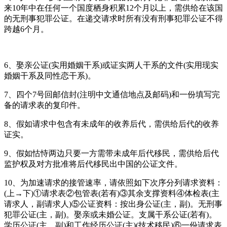
来10年中在任何一个国度栖身积累12个月以上，需供给在该国
的无刑事犯罪公证。在递交请求时所有没有刑事犯罪公证不得
跨越6个月。
6、娶亲公证(实用婚姻干系)或证实两人干系的文件(实用现实
婚姻干系及同性恋干系)。
7、四个7号回邮信封(注明中文通信地点及邮码)和一份填写完
备的请求表的复印件。
8、假如请求中包含有未成年的收养后代，需供给后代的收养
证实。
9、假如怙恃两边只要一方需带未成年后代移民，需供给后代
监护权及对方批准将后代移民出中国的公证文件。
10、为加速请求的接管速率，请依照如下次序分列请求资料：
(上→下)①请求表②包管表(若有)③其余支撑资料④体检表(主
请求人，副请求人)⑤公证资料：按出身公证(主，副)。无刑事
犯罪公证(主，副)。娶亲或未婚公证。支属干系公证(若有)。
学历公证(主，副)和工作经历公证(主)(技术移民)⑥一份请求表