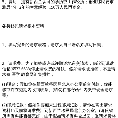
5、资历：拥有新西兰认可的学历或工作经历；创业移民要求
雅思4分+2年的生意经验+150万人民币资金。
各类移民请求根本资料
1、填写完备的请求表格，请求人自己署名并填写日期。
2、请求费。为了能够或许或许顺遂地递交请求，倡议到说话
信箱(6532 6688)停止请求费的确认。假如请求被拒签，不退请
求费 医学 教育网汇集摒挡 。
(1)现金：假如你在新西兰移民局北京办公室前台付款，你能
够或许在短期内收到收条。(请勿在邮寄函件内夹带现金请求
费)
(2)邮局汇款：假如你要颠末过程邮局汇款，请你在寄出请求
资料15天前将请求费汇到新西兰移民局北京办公室。(请反省
所需资料能否都完好，由于假如请求资料被退回，退请求费将