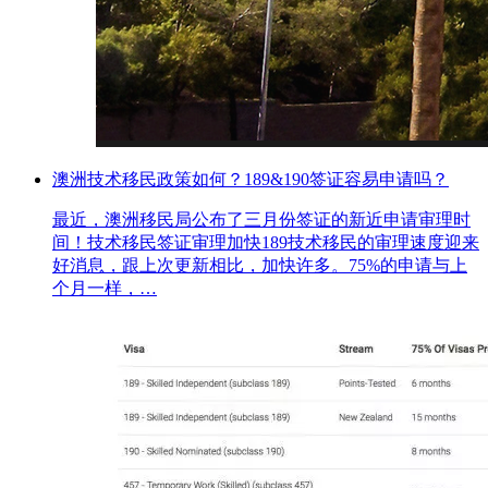
澳洲技术移民政策如何？189&190签证容易申请吗？
最近，澳洲移民局公布了三月份签证的新近申请审理时
间！技术移民签证审理加快189技术移民的审理速度迎来
好消息，跟上次更新相比，加快许多。75%的申请与上
个月一样，…