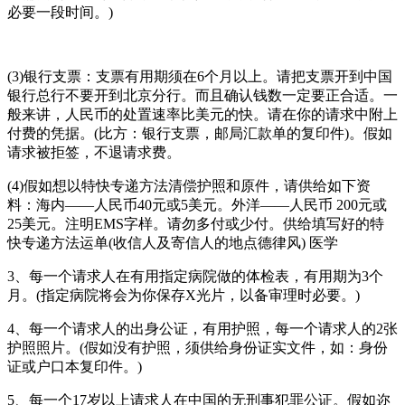
必要一段时间。)
(3)银行支票：支票有用期须在6个月以上。请把支票开到中国
银行总行不要开到北京分行。而且确认钱数一定要正合适。一
般来讲，人民币的处置速率比美元的快。请在你的请求中附上
付费的凭据。(比方：银行支票，邮局汇款单的复印件)。假如
请求被拒签，不退请求费。
(4)假如想以特快专递方法清偿护照和原件，请供给如下资
料：海内――人民币40元或5美元。外洋――人民币 200元或
25美元。注明EMS字样。请勿多付或少付。供给填写好的特
快专递方法运单(收信人及寄信人的地点德律风) 医学
3、每一个请求人在有用指定病院做的体检表，有用期为3个
月。(指定病院将会为你保存X光片，以备审理时必要。)
4、每一个请求人的出身公证，有用护照，每一个请求人的2张
护照照片。(假如没有护照，须供给身份证实文件，如：身份
证或户口本复印件。)
5、每一个17岁以上请求人在中国的无刑事犯罪公证。假如迩