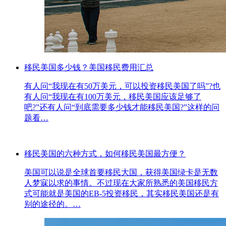
移民美国多少钱？美国移民费用汇总
有人问“我现在有50万美元，可以投资移民美国了吗”?也
有人问“我现在有100万美元，移民美国应该足够了
吧?”还有人问“到底需要多少钱才能移民美国?”这样的问
题看…
移民美国的六种方式，如何移民美国最方便？
美国可以说是全球首要移民大国，获得美国绿卡是无数
人梦寐以求的事情。不过现在大家所熟悉的美国移民方
式可能就是美国的EB-5投资移民，其实移民美国还是有
别的途径的。…