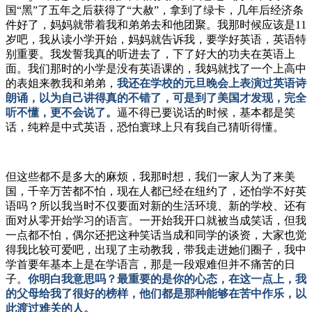
国“黑”了五年之后获得了“大赦”，拿到了绿卡，几年后经济条
件好了，妈妈就带着我和弟弟去和他团聚。我那时候应该是11
岁吧，我从读小学开始，妈妈就告诉我，要学好英语，英语特
别重要。我发誓我真的听进去了，下了好大的功夫在英语上
面。我们那时的小学是没有英语课的，我妈就找了一个上高中
的表姐来教我和弟弟，
我还在学校的元旦晚会上表演过英语诗
朗诵，以为自己讲得真的不错了，可是到了美国才发现，完全
听不懂，更不会说了。
逼不得已要说话的时候，基本都是笑
话，纯粹是中式英语，恐怕寰球上只有我自己猜听得懂。
但这些都不是多大的麻烦，我那时想，我们一家人为了来美
国，千辛万苦都不怕，现在人都已经在纽约了，还怕学不好英
语吗？所以我当时不仅要面对新的生活环境、新的学校、还有
面对从零开始学习的语言。一开始我开口就被当成笑话，但我
一点都不怕，偶尔还把这种笑话当成和同学的谈资，大家也觉
得我比较可爱吧，出现了主动教我，带我走进她们圈子，我中
学首要年基本上是在学语言，那是一段艰难但并不痛苦的日
子。
你明白我意思吗？最重要的是你的心态，在这一点上，我
的父母给我了很好的榜样，他们都是那种能够在苦中作乐，以
此渡过难关的人。