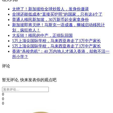
太绝了！新加坡给全球炒股人，发身份邀请
全球还能低成本“直接买护照”的国家，只有这4个了
普通人移民新加坡，30万新币起全家拿身份
新加坡即将灭绝！马斯克一语成谶，狮城启动移民计
划，疯狂抢人！
大反转！移民的中产，正排队回国
5万上顶尖国际学校，马来西亚卷走了3万中产家长
5万上顶尖国际学校，马来西亚卷走了3万中产家长
香港“杀校危机”：40 万内地人才涌入香港，却救不活一
所小学？
评论
暂无评论, 快来发表你的观点吧
0
0
0