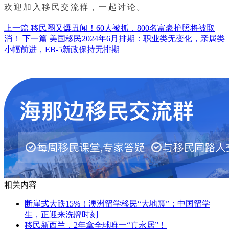
欢迎加入移民交流群，一起讨论。
上一篇
移民圈又爆丑闻！60人被抓，800名富豪护照将被取
消！
下一篇
美国移民2024年6月排期：职业类无变化，亲属类
小幅前进，EB-5新政保持无排期
相关内容
断崖式大跌15%！澳洲留学移民“大地震”：中国留学
生，正迎来洗牌时刻
移民新西兰，2年拿全球唯一“真永居”！