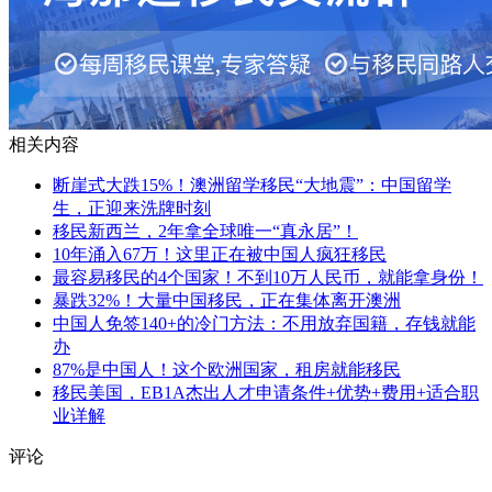
相关内容
断崖式大跌15%！澳洲留学移民“大地震”：中国留学
生，正迎来洗牌时刻
移民新西兰，2年拿全球唯一“真永居”！
10年涌入67万！这里正在被中国人疯狂移民
最容易移民的4个国家！不到10万人民币，就能拿身份！
暴跌32%！大量中国移民，正在集体离开澳洲
中国人免签140+的冷门方法：不用放弃国籍，存钱就能
办
87%是中国人！这个欧洲国家，租房就能移民
移民美国，EB1A杰出人才申请条件+优势+费用+适合职
业详解
评论