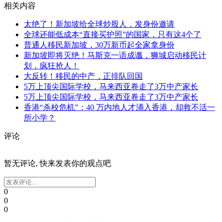
相关内容
太绝了！新加坡给全球炒股人，发身份邀请
全球还能低成本“直接买护照”的国家，只有这4个了
普通人移民新加坡，30万新币起全家拿身份
新加坡即将灭绝！马斯克一语成谶，狮城启动移民计
划，疯狂抢人！
大反转！移民的中产，正排队回国
5万上顶尖国际学校，马来西亚卷走了3万中产家长
5万上顶尖国际学校，马来西亚卷走了3万中产家长
香港“杀校危机”：40 万内地人才涌入香港，却救不活一
所小学？
评论
暂无评论, 快来发表你的观点吧
0
0
0