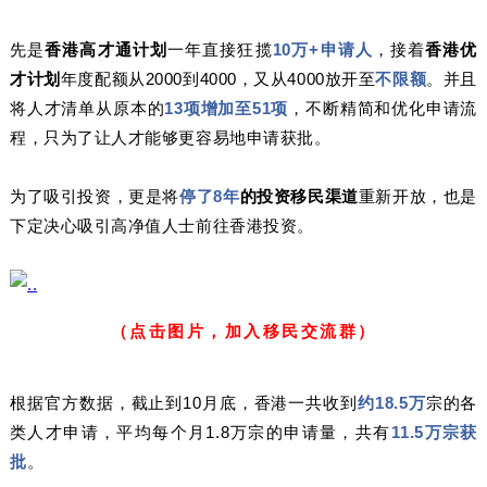
先是
香港高才通
计划
一年直接狂揽
10万+申请人
，接着
香港优
才计划
年度配额从2000到4000，又从4000放开至
不限额
。并且
将人才清单从原本的
13项增加至51项
，不断精简和优化申请流
程，只为了让人才能够更容易地申请获批。
为了吸引投资，更是将
停了8年
的投资移民渠道
重新开放，也是
下定决心吸引高净值人士前往香港投资。
（点击图片，加入移民交流群）
根据官方数据，截止到10月底，香港一共收到
约18.5万
宗的各
类人才申请，平均每个月1.8万宗的申请量，共有
11.5万宗获
批
。