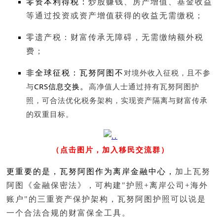
零资本利得税：
炒股赚钱、房产增值、基金收益
等
通过投资或资产增值获得的收益无需缴税
；
零遗产税：财富传承无障碍，
无需缴纳额外税
费
；
对境外收入征税，且不参
非全球征税：瓦努阿图不
与
CRS信息交换
高净值人士通过持有瓦努阿图护
。
照，可合法优化税务架构，实现资产隔离与财富传承
的双重目标。
（点击图片，加入移民交流群）
更重要的是，瓦努阿图作为离岸金融中心，
加上
瓦努
阿图《金融保密法》，
可构建"护照+离岸公司+海外
账户"的三重资产保护架构，瓦努阿图护照可以说是
一个合法合规的财富保全工具。