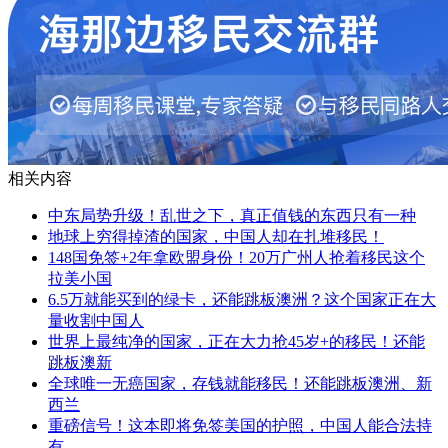
相关内容
中东局势升级！乱世之下，真正值钱的东西只有一种
地球上穷得掉渣的国家，中国人却在扎堆移民！
148国免签+2年拿欧盟身份！20万广州人抢着移民这个
拉美小国
6.5万就能买到的绿卡，还能跳板澳洲？这个国家正在大
量收割中国人
世界上最纯净的国家，正在大力抢45岁+的移民！还能
跳板澳新
全球唯一无癌国家，存钱就能移民！还能跳板澳洲、新
西兰
重磅信号！这本即将免签美国的护照，中国人能合法持
有