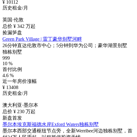
¥
10112
历史租金/月
英国·伦敦
总价 ¥
342
万起
捡漏笋盘
Green Park Village | 雷丁豪华别墅河畔
26分钟直达伦敦市中心；5分钟到华为公司；豪华湖景别墅
独栋别墅
999
10
%
首付比例
4.6
%
近一年房价涨幅
¥
13408
历史租金/月
澳大利亚·墨尔本
总价 ¥
230
万起
新盘首发
墨尔本埃克斯福德水岸Exford Waters独栋别墅
墨尔本西部交通枢纽节点旁，全新Werribee河边独栋别墅，首