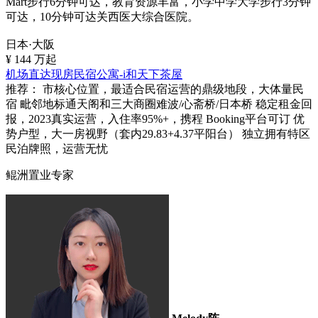
Mart步行6分钟可达，教育资源丰富，小学中学大学步行3分钟
可达，10分钟可达关西医大综合医院。
日本·大阪
¥
144
万起
机场直达现房民宿公寓-i和天下茶屋
推荐：
市核心位置，最适合民宿运营的鼎级地段，大体量民
宿 毗邻地标通天阁和三大商圈难波/心斋桥/日本桥 稳定租金回
报，2023真实运营，入住率95%+，携程 Booking平台可订 优
势户型，大一房视野（套内29.83+4.37平阳台） 独立拥有特区
民泊牌照，运营无忧
鲲洲置业专家