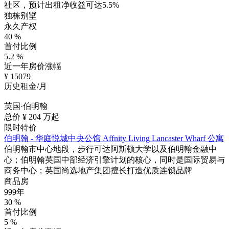
社区，预计出租净收益可达5.5%
独栋别墅
永久产权
40
%
首付比例
5.2
%
近一年房价涨幅
¥
15079
历史租金/月
英国·伯明翰
总价 ¥
204
万起
限时特价
伯明翰 - 华庭悦城中央公馆 Affnity Living Lancaster Wharf 公寓
伯明翰市中心地段，步行可达阿斯顿大学以及伯明翰金融中
心；伯明翰英国中部经济引擎计划的核心，同时是国际贸易与
商务中心；英国尚选地产集团擅长打造优质连锁品牌
商品房
999年
30
%
首付比例
5
%