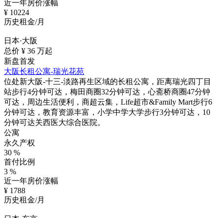
近一年房价涨幅
¥
10224
历史租金/月
日本·大阪
总价 ¥
36
万起
新盘首发
大阪长租公寓-瑞光花苑
位处新大阪-十三-淡路再生区域的长租公寓，距离瑞光四丁目
站步行4分钟可达，梅田商圈32分钟可达，心斋桥商圈47分钟
可达，周边生活便利，商超云集，Life超市&Family Mart步行6
分钟可达，教育资源丰富，小学中学大学步行3分钟可达，10
分钟可达关西医大综合医院。
公寓
永久产权
30
%
首付比例
3
%
近一年房价涨幅
¥
1788
历史租金/月