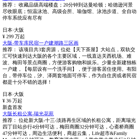
推荐：
收藏品级高端楼盘；20分钟到达曼哈顿；哈德逊河景
尽收眼底；恒温泳池、高级会所、瑜伽馆、泳池步道、全自动
停车系统应有尽有
日本·大阪
¥
299
万起
大阪-带车库民宿一户建潮路三区画
推荐：
该项目共3套房源，位处【天下茶屋】大站点，双轨交
汇可快速到达大阪的各个主要区域，一线直达关西机场、难
波、梅田等景点商圈，方便游客购物和娱乐。少量全新建独栋
一户建，【每层设有一个洗手间】，便于游客居住使用。有阳
台，带停车位，汐、泽两套地面可停车，作为自住房或者民宿
都是十分不错的选择！
日本·大阪
¥
36
万起
新盘首发
大阪长租公寓-瑞光花苑
推荐：
位处新大阪-十三-淡路再生区域的长租公寓，距离瑞光
四丁目站步行4分钟可达，梅田商圈32分钟可达，心斋桥商圈
47分钟可达，周边生活便利，商超云集，Life超市&Family