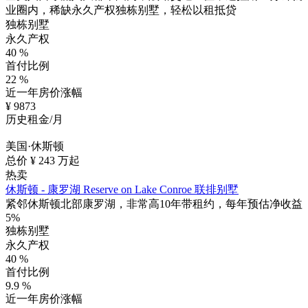
业圈内，稀缺永久产权独栋别墅，轻松以租抵贷
独栋别墅
永久产权
40
%
首付比例
22
%
近一年房价涨幅
¥
9873
历史租金/月
美国·休斯顿
总价 ¥
243
万起
热卖
休斯顿 - 康罗湖 Reserve on Lake Conroe 联排别墅
紧邻休斯顿北部康罗湖，非常高10年带租约，每年预估净收益
5%
独栋别墅
永久产权
40
%
首付比例
9.9
%
近一年房价涨幅