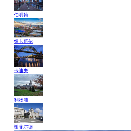
伯明翰
纽卡斯尔
卡迪夫
利物浦
谢菲尔德