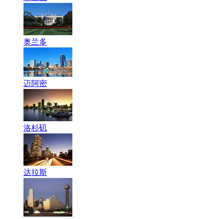
奥兰多
迈阿密
洛杉矶
达拉斯