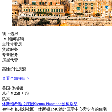
线上选房
1v1顾问咨询
全球带看房
贷款服务
专业服务
房屋代管
高性价比房源
查看全部项目 >
美国·休斯顿
总价 ¥
258
万起
热卖
休斯顿希雅拉庄园Sienna Plantation独栋别墅
40年有名规划社区，休斯顿TMC德州医学中心旁少有的住宅