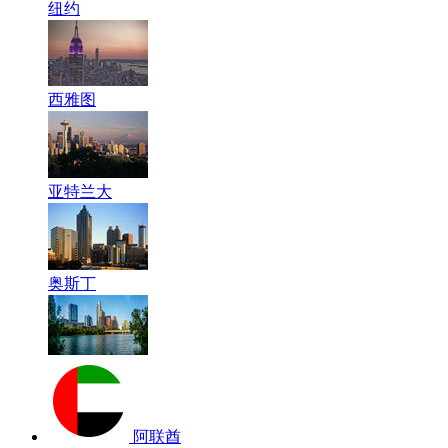
纽约
西雅图
亚特兰大
奥斯丁
阿联酋