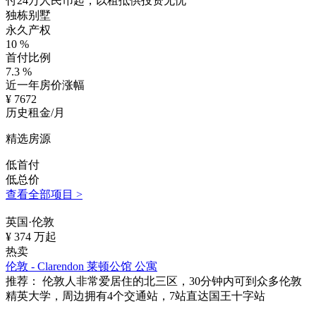
付24万人民币起，以租抵供投资无忧
独栋别墅
永久产权
10
%
首付比例
7.3
%
近一年房价涨幅
¥
7672
历史租金/月
精选房源
低首付
低总价
查看全部项目 >
英国·伦敦
¥
374
万起
热卖
伦敦 - Clarendon 莱顿公馆 公寓
推荐：
伦敦人非常爱居住的北三区，30分钟内可到众多伦敦
精英大学，周边拥有4个交通站，7站直达国王十字站