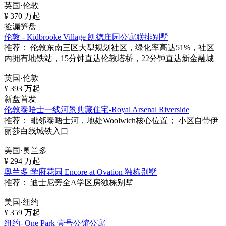
英国·伦敦
¥
370
万起
捡漏笋盘
伦敦 - Kidbrooke Village 凯德庄园公寓联排别墅
推荐：
伦敦东南三区大型规划社区，绿化率高达51%，社区
内拥有地铁站，15分钟直达伦敦塔桥，22分钟直达新金融城
英国·伦敦
¥
393
万起
新盘首发
伦敦泰晤士一线河景典藏住宅-Royal Arsenal Riverside
推荐：
毗邻泰晤士河，地处Woolwich核心位置； 小区自带伊
丽莎白线城铁入口
美国·奥兰多
¥
294
万起
奥兰多 学府花园 Encore at Ovation 独栋别墅
推荐：
迪士尼旁全A学区房独栋别墅
美国·纽约
¥
359
万起
纽约- One Park 壹号公馆公寓