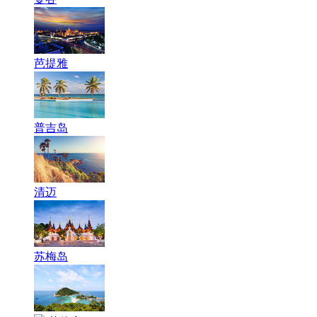
芭提雅
普吉岛
清迈
苏梅岛