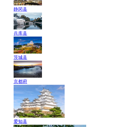
静冈县
兵库县
茨城县
京都府
爱知县