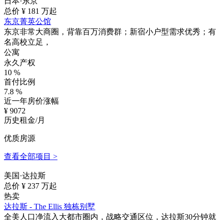
日本·东京
总价 ¥
181
万起
东京菁英公馆
东京非常大商圈，背靠百万消费群；新宿小户型需求优秀；有
名高校立足，
公寓
永久产权
10
%
首付比例
7.8
%
近一年房价涨幅
¥
9072
历史租金/月
优质房源
查看全部项目 >
美国·达拉斯
总价 ¥
237
万起
热卖
达拉斯 - The Ellis 独栋别墅
全美人口净流入大都市圈内，战略交通区位，达拉斯30分钟就